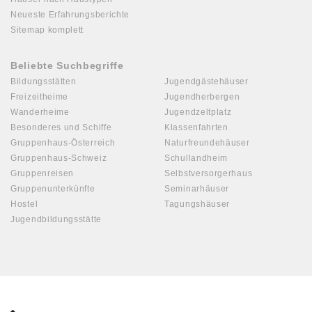
Neueste Erfahrungsberichte
Sitemap komplett
Beliebte Suchbegriffe
Bildungsstätten
Jugendgästehäuser
Freizeitheime
Jugendherbergen
Wanderheime
Jugendzeltplatz
Besonderes und Schiffe
Klassenfahrten
Gruppenhaus-Österreich
Naturfreundehäuser
Gruppenhaus-Schweiz
Schullandheim
Gruppenreisen
Selbstversorgerhaus
Gruppenunterkünfte
Seminarhäuser
Hostel
Tagungshäuser
Jugendbildungsstätte