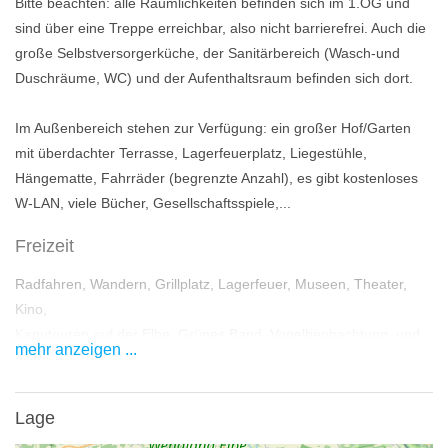
Bitte beachten: alle Räumlichkeiten befinden sich im 1.OG und
sind über eine Treppe erreichbar, also nicht barrierefrei. Auch die
große Selbstversorgerküche, der Sanitärbereich (Wasch-und
Duschräume, WC) und der Aufenthaltsraum befinden sich dort.
Im Außenbereich stehen zur Verfügung: ein großer Hof/Garten
mit überdachter Terrasse, Lagerfeuerplatz, Liegestühle,
Hängematte, Fahrräder (begrenzte Anzahl), es gibt kostenloses
W-LAN, viele Bücher, Gesellschaftsspiele,...
Freizeit
Radfahren, Wandern, Grillplatz, Lagerfeuer, Museen, Theater,
Kino,
Kanutouren auf der Elbe, Grünes Band, Vogelbeobachtung, und
mehr anzeigen ...
natürlich die Kulturelle Landpartie- alljährlich von Himmelfahrt bis
Pfingsten!
Lage
Wir sind mit öffentlichen Verkehrsmitteln erreichbar. Ab Bahnhof