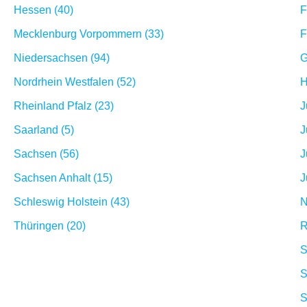
Hessen (40)
F
Mecklenburg Vorpommern (33)
F
Niedersachsen (94)
G
Nordrhein Westfalen (52)
H
Rheinland Pfalz (23)
J
Saarland (5)
J
Sachsen (56)
J
Sachsen Anhalt (15)
J
Schleswig Holstein (43)
N
Thüringen (20)
R
S
S
S