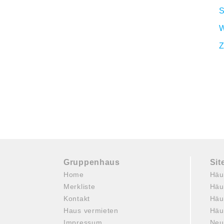
S
W
Z
Gruppenhaus
Si
Home
Häu
Merkliste
Häu
Kontakt
Häu
Haus vermieten
Häu
Impressum
Neu