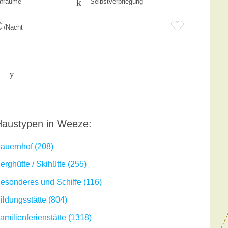
afräume
Selbstverpflegung
€
/Nacht
austypen in Weeze:
auernhof (208)
erghütte / Skihütte (255)
esonderes und Schiffe (116)
ildungsstätte (804)
amilienferienstätte (1318)