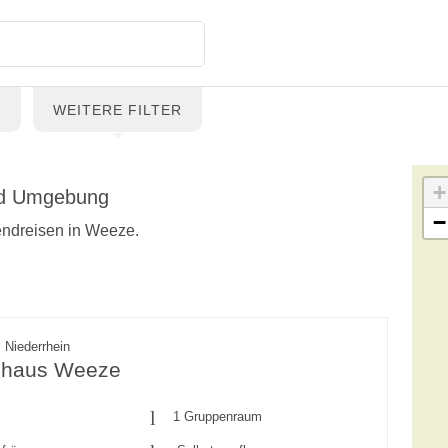
G
WEITERE FILTER
+
nd Umgebung
−
endreisen in Weeze.
 Niederrhein
nhaus Weeze
1 Gruppenraum