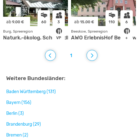
ab
ab
9.00 €
60
3
15.00 €
110
6
Burg, Spreeregion
Beeskow, Spreeregion
Naturk.-ökolog. Schullandheim
AWO ErlebnisHof Beeskow
VP
+
1
Weitere Bundesländer:
Baden Württemberg (131)
Bayern (156)
Berlin (3)
Brandenburg (29)
Bremen (2)