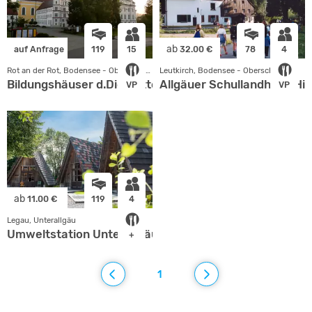
ab
auf Anfrage
119
15
32.00 €
78
4
Rot an der Rot, Bodensee - Oberschwaben
Leutkirch, Bodensee - Oberschwaben
Bildungshäuser d.Diö.Rottenburg Stgt.
Allgäuer Schullandheim Hit
VP
VP
ab
11.00 €
119
4
Legau, Unterallgäu
Umweltstation Unterallgäu
+
1