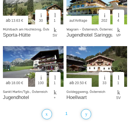
ab
13.63 €
30
1
auf Anfrage
202
4
Mühlbach am Hochkönig, Österreich
Wagrain - Österreich, Österreich
Sporta-Hütte
Jugendhotel Saringgut
SV
VP
ab
ab
18.00 €
100
1
20.50 €
33
1
Sankt Martin/Tgb., Österreich
Goldeggweng, Österreich
Jugendhotel
Hoellwart
+
SV
1