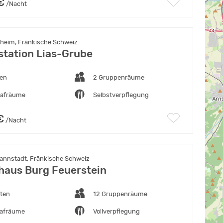
€
/Nacht
heim, Fränkische Schweiz
tation Lias-Grube
ten
2 Gruppenräume
lafräume
Selbstverpflegung
€
/Nacht
nnstadt, Fränkische Schweiz
aus Burg Feuerstein
tten
12 Gruppenräume
lafräume
Vollverpflegung