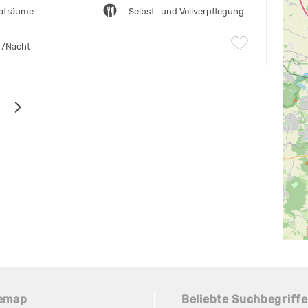
lafräume
Selbst- und Vollverpflegung
/Nacht
temap
Beliebte Suchbegriffe