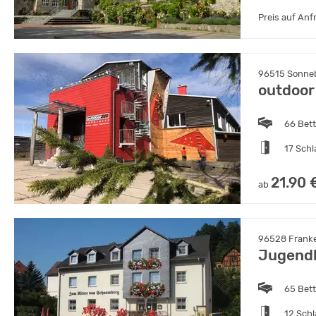
Preis auf Anf
96515 Sonneb
outdoor
66 Bet
17 Sch
21.90 
ab
96528 Franke
Jugendh
65 Bet
12 Sch