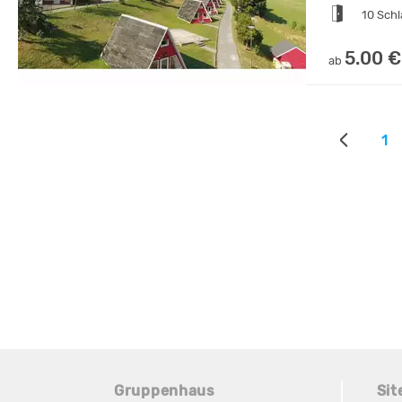
10 Sch
5.00 €
ab
1
Gruppenhaus
Si