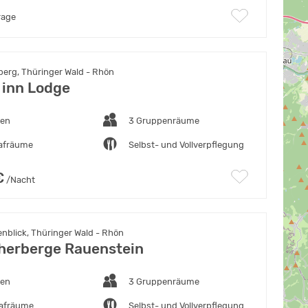
rage
erg, Thüringer Wald - Rhön
 inn Lodge
ten
3 Gruppenräume
lafräume
Selbst- und Vollverpflegung
€
/Nacht
nblick, Thüringer Wald - Rhön
erberge Rauenstein
ten
3 Gruppenräume
lafräume
Selbst- und Vollverpflegung