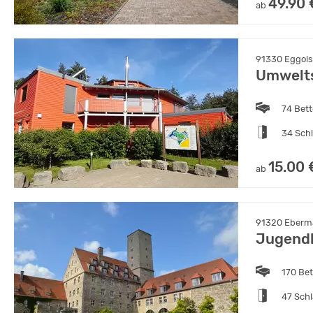
49.90 
ab
91330 Eggols
Umwelts
74 Bet
34 Sch
15.00 
ab
91320 Eberma
Jugendh
170 Be
47 Sch