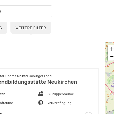
G
WEITERE FILTER
+
−
tal, Oberes Maintal Coburger Land
endbildungsstätte Neukirchen
tten
8 Gruppenräume
lafräume
Vollverpflegung