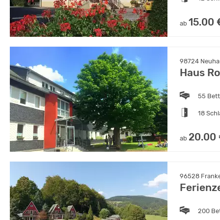
15.00 
ab
98724 Neuhau
Haus R
55 Bet
18 Sch
20.00
ab
96528 Franken
Ferienz
200 Be