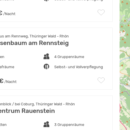
€
/Nacht
s am Rennweg, Thüringer Wald - Rhön
osenbaum am Rennsteig
ten
4 Gruppenräume
lafräume
Selbst- und Vollverpflegung
 €
/Nacht
blick / bei Coburg, Thüringer Wald - Rhön
entrum Rauenstein
tten
3 Gruppenräume