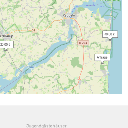
 40.00 €
 20.00 €
 Anfrage
Jugendgästehäuser