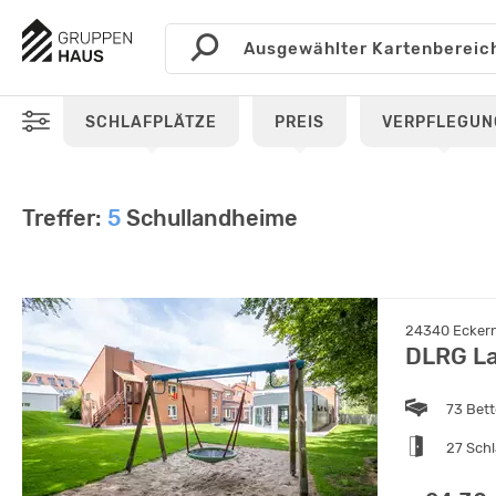
SCHLAFPLÄTZE
PREIS
VERPFLEGUN
Treffer:
5
Schullandheime
24340 Eckern
DLRG L
73 Bet
27 Sch