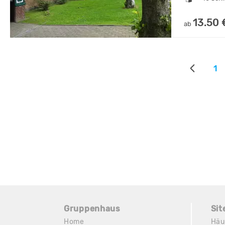
13.50 
ab
1
Gruppenhaus
Si
Home
Häu