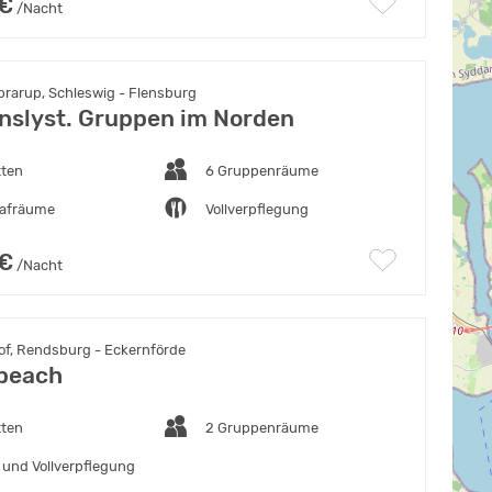
 €
/Nacht
rarup, Schleswig - Flensburg
anslyst. Gruppen im Norden
tten
6 Gruppenräume
lafräume
Vollverpflegung
 €
/Nacht
f, Rendsburg - Eckernförde
beach
tten
2 Gruppenräume
 und Vollverpflegung