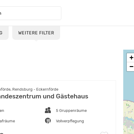
G
WEITERE FILTER
+
−
förde, Rendsburg - Eckernförde
andeszentrum und Gästehaus
ten
5 Gruppenräume
lafräume
Vollverpflegung