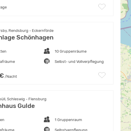
rage
sby, Rendsburg - Eckernförde
nlage Schönhagen
tten
10 Gruppenräume
lafräume
Selbst- und Vollverpflegung
 €
/Nacht
üll, Schleswig - Flensburg
nhaus Gulde
ten
1 Gruppenraum
lafräume
Selbstverpflegung