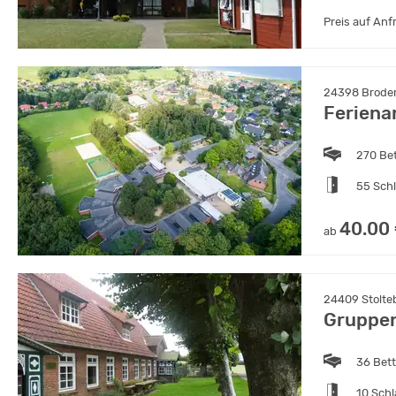
Preis auf Anf
24398 Broder
Feriena
270 Be
55 Sch
40.00
ab
24409 Stolteb
Gruppe
36 Bet
10 Sch