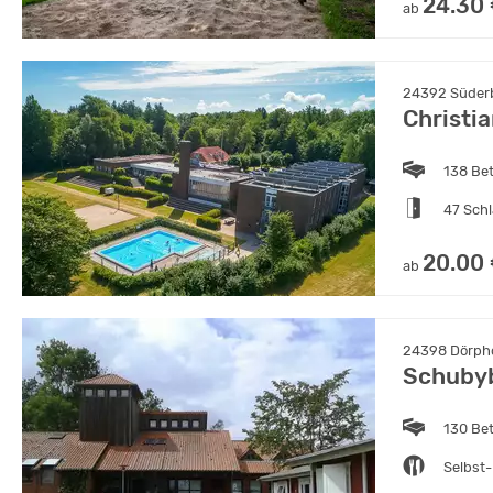
24.30
ab
24392 Süderb
Christi
138 Be
47 Sch
20.00
ab
24398 Dörpho
Schuby
130 Be
Selbst-