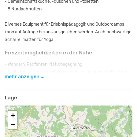
- Gemeinschaftsküche, -duschen und -toiletten
- 8 Nurdachhütten
Diverses Equipment für Erlebnispädagogik und Outdoorcamps
kann auf Anfrage bei uns ausgeliehen werden. Auch hochwertige
Schaffellmatten für Yoga.
Freizeitmöglichkeiten in der Nähe
- Wandern, Radfahren, Naturbegegnung
- Fußballplatz, Therme mit Schwimmbad und Sauna fußläufig zu
mehr anzeigen ...
erreichen,
- Freibad in Lauterbach
- Achtsamkeit, Meditation, Yoga
Lage
Ausflugsziele in der Nähe
+
Hoherodskopf mit Sommerrodelbahn & Kletterpark
−
Vogelpark Schotten
Fulda - Barockschloss, Fasanerie, Dom, Altstadt