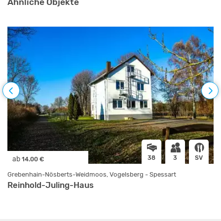
Ähnliche Objekte
38
3
SV
ab
14.00 €
Grebenhain-Nösberts-Weidmoos, Vogelsberg - Spessart
Reinhold-Juling-Haus