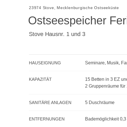
15/19
23974 Stove, Mecklenburgische Ostseeküste
16/19
Ostseespeicher Fer
17/19
18/19
19/19
Stove Hausnr. 1 und 3
HAUSEIGNUNG
Seminare, Musik, Fam
KAPAZITÄT
15 Betten in 3 EZ u
2 Gruppenräume für
SANITÄRE ANLAGEN
5 Duschräume
ENTFERNUNGEN
Bademöglichkeit 0,3