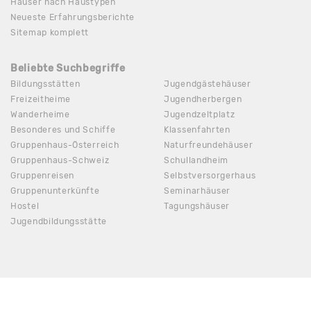
Häuser nach Haustypen
Neueste Erfahrungsberichte
Sitemap komplett
Beliebte Suchbegriffe
Bildungsstätten
Jugendgästehäuser
Freizeitheime
Jugendherbergen
Wanderheime
Jugendzeltplatz
Besonderes und Schiffe
Klassenfahrten
Gruppenhaus-Österreich
Naturfreundehäuser
Gruppenhaus-Schweiz
Schullandheim
Gruppenreisen
Selbstversorgerhaus
Gruppenunterkünfte
Seminarhäuser
Hostel
Tagungshäuser
Jugendbildungsstätte