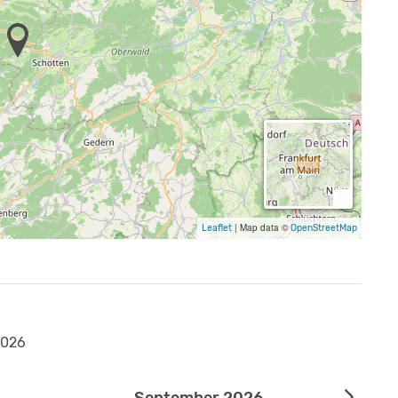
|
Map data ©
Leaflet
OpenStreetMap
2026
September 2026