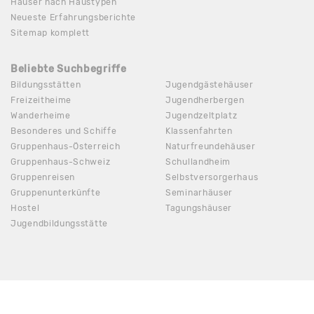
Häuser nach Haustypen
Neueste Erfahrungsberichte
Sitemap komplett
Beliebte Suchbegriffe
Bildungsstätten
Jugendgästehäuser
Freizeitheime
Jugendherbergen
Wanderheime
Jugendzeltplatz
Besonderes und Schiffe
Klassenfahrten
Gruppenhaus-Österreich
Naturfreundehäuser
Gruppenhaus-Schweiz
Schullandheim
Gruppenreisen
Selbstversorgerhaus
Gruppenunterkünfte
Seminarhäuser
Hostel
Tagungshäuser
Jugendbildungsstätte