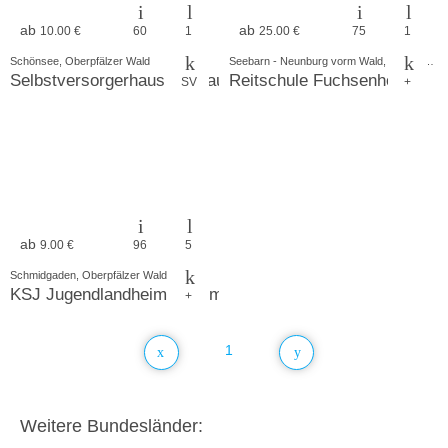
ab
ab
10.00 €
60
1
25.00 €
75
1
Schönsee, Oberpfälzer Wald
Seebarn - Neunburg vorm Wald, Oberpfälzer Wald
Selbstversorgerhaus am Lauber Berg
Reitschule Fuchsenhof FN
SV
+
ab
9.00 €
96
5
Schmidgaden, Oberpfälzer Wald
KSJ Jugendlandheim Grimmerthal
+
1
Weitere Bundesländer: