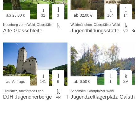
ab
ab
25.00 €
32
3
32.00 €
164
14
Neunburg vorm Wald, Oberpfälzer Wald
Waldmünchen, Oberpfälzer Wald
Alte Glasschleife
Jugendbildungsstätte des Be
+
VP
ab
auf Anfrage
141
6
6.50 €
1
SV
Trausnitz, Ammersee Lech
Schönsee, Oberpfälzer Wald
DJH Jugendherberge Burg Trausnitz
Jugendzeltlagerplatz Gaistha
VP