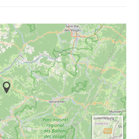
keit!
itte mir melden.
e.
außergewöhnliches großes umgebautes altes
n liebevoll eingerichteten Zimmern. Es liegt in den
² Grundstück-Alleinlage, in mitten von Wiesen und
Ruhe und Frieden in der Natur. Abspannen und
schoss zum Teil. Dort ist ein Rollstuhlfahrer gut
draußen mit Hilfe, 2x eine Stufe zu bewältigen.
mütlichen Sitzmöglichkeiten. Mit drumherum 6
rch Vorhänge abtrennbar): 3 mit 2 einzelnen Betten, 2