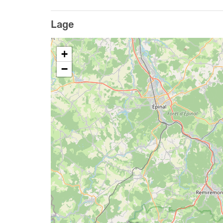
Ich nehme keine Kaution und hoffe auf Ehrlich
Wenn etwas kaputt geht, oder gemacht wird b
Lage
Der Schaden muss dann ersetzt werden. Dank
+
Dieses Gruppenhaus ist ein wunderschönes 
Bauernhaus von 1728 mit viel Charme und viele
−
Westvogesen auf 730 m Höhe auf einem 4000 m
Wäldern.
d.h es gibt herrliche gesunde frische Luft , 
genießen.
Barrierefrei ist dieses Haus kaum, nur im Erdge
klargekommen (Wege: Bett-Bad-Essraum), nach 
Im Dachgeschoss befinden sich:
- Ein großer Saal von ca. 80 m² mit vielen ge
Schlafnischen. Insgesamt 10 Schlafplätze. (du
mit jeweils 1 Bett, und 1 mit einem Doppelbett.