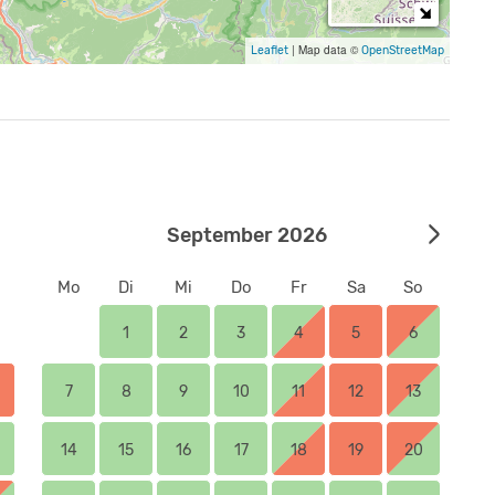
|
Map data ©
Leaflet
OpenStreetMap
t einem Doppelbett und einem zusätzlichem Bett, 1 EZ
tratzen. Kinder nutzen sie gerne. In der Not kann man
große Hauptküche, der
September 2026
aschine sowie ein Bad/ WC, Dusche und der
Mo
Di
Mi
Do
Fr
Sa
So
1x Einzelbett, Essraum, Küche und ein Bad/WC,
1
2
3
4
5
6
erson, einem Tisch mit 4 Stühlen und einem separaten
7
8
9
10
11
12
13
ne dazugehörige Küche.
14
15
16
17
18
19
20
tratzen dazugeben, je nach Kombinationswünschen.