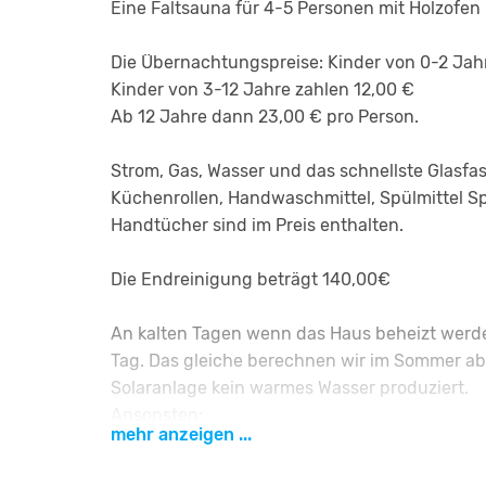
Eine Faltsauna für 4-5 Personen mit Holzofen
Die Übernachtungspreise: Kinder von 0-2 Jahr
Kinder von 3-12 Jahre zahlen 12,00 €
Ab 12 Jahre dann 23,00 € pro Person.
Strom, Gas, Wasser und das schnellste Glasfas
Küchenrollen, Handwaschmittel, Spülmittel S
Handtücher sind im Preis enthalten.
Die Endreinigung beträgt 140,00€
An kalten Tagen wenn das Haus beheizt werde
Tag. Das gleiche berechnen wir im Sommer ab
Solaranlage kein warmes Wasser produziert.
Ansonsten:
mehr anzeigen ...
KEINE EXTRA KOSTEN - ALL INCLUSIVE