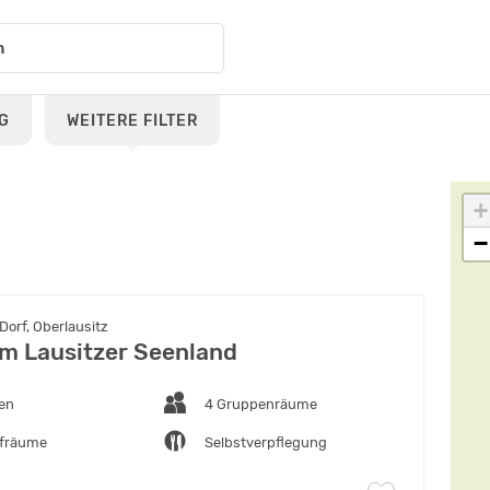
G
WEITERE FILTER
+
−
orf, Oberlausitz
m Lausitzer Seenland
ten
4 Gruppenräume
afräume
Selbstverpflegung