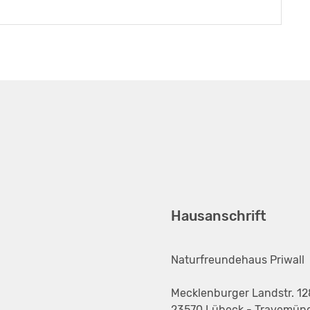
Hausanschrift
Naturfreundehaus Priwall
Mecklenburger Landstr. 12
23570 Lübeck - Travemün