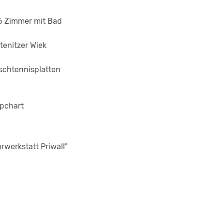
16 Zimmer mit Bad
tenitzer Wiek
ischtennisplatten
ipchart
werkstatt Priwall"