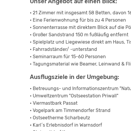
Unser Angebot auf einen Blick:
• 21 Zimmer mit insgesamt 58 Betten, davon 
• Eine Ferienwohnung für bis zu 4 Personen
• Sonnenterrasse mit direktem Blick auf die Pö
• Großer Sandstrand 150 m fußläufig entfernt
• Spielplatz und Liegewiese direkt am Haus, T
• Fahrradständer/ -unterstand
• Seminarraum für 15-60 Personen
• Tagungsmaterial wie Beamer, Leinwand & Fl
Ausflugsziele in der Umgebung:
• Betreuungs- und Informationszentrum "Natur
• Umweltzentrum "Ostseestation Priwall"
• Viermastbark Passat
• Vogelpark am Timmendorfer Strand
• Ostseetherme Scharbeutz
• Karl´s Erlebnisdorf in Warnsdorf