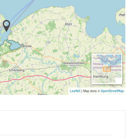
|
Map data ©
Leaflet
OpenStreetMap