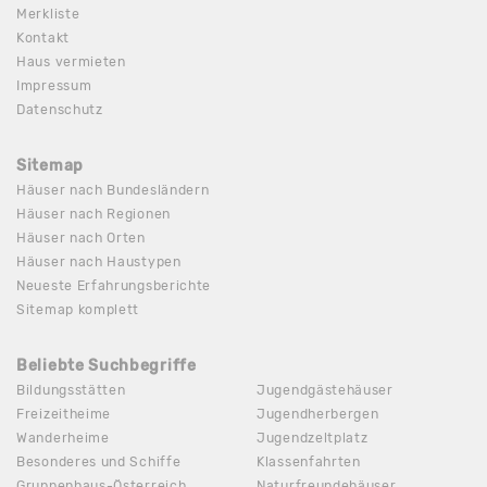
Merkliste
Kontakt
Haus vermieten
Impressum
Datenschutz
Sitemap
Häuser nach Bundesländern
Häuser nach Regionen
Häuser nach Orten
Häuser nach Haustypen
Neueste Erfahrungsberichte
Sitemap komplett
Beliebte Suchbegriffe
Bildungsstätten
Jugendgästehäuser
Freizeitheime
Jugendherbergen
Wanderheime
Jugendzeltplatz
Besonderes und Schiffe
Klassenfahrten
Gruppenhaus-Österreich
Naturfreundehäuser