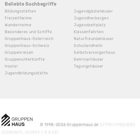
Beliebte Suchbegriffe
Bildungsstätten
Jugendgästehäuser
Freizeitheime
Jugendherbergen
Wanderheime
Jugendzeltplatz
Besonderes und Schiffe
Klassenfahrten
Gruppenhaus-Österreich
Naturfreundehäuser
Gruppenhaus-Schweiz
Schullandheim
Gruppenreisen
Selbstversorgerhaus
Gruppenunterkünfte
Seminarhäuser
Hostel
Tagungshäuser
Jugendbildungsstätte
© 1998-2026 Gruppenhaus.de
(UTF8/XMEEQE5G
20260809_105344 / 8.4.23)