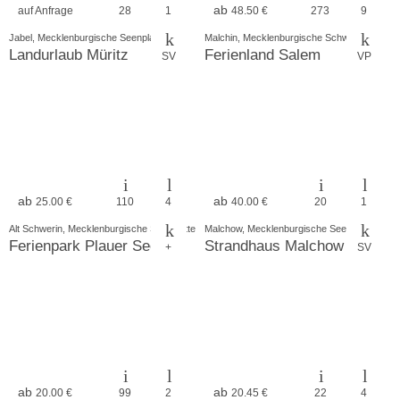
ab
auf Anfrage
28
1
48.50 €
273
9
Jabel, Mecklenburgische Seenplatte
Malchin, Mecklenburgische Schweiz
Landurlaub Müritz
Ferienland Salem
SV
VP
ab
ab
25.00 €
110
4
40.00 €
20
1
Alt Schwerin, Mecklenburgische Seenplatte
Malchow, Mecklenburgische Seenplatte
Ferienpark Plauer See
Strandhaus Malchow
+
SV
ab
ab
20.00 €
99
2
20.45 €
22
4