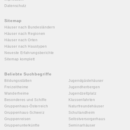
Datenschutz
Sitemap
Häuser nach Bundesländern
Häuser nach Regionen
Häuser nach Orten
Häuser nach Haustypen
Neueste Erfahrungsberichte
Sitemap komplett
Beliebte Suchbegriffe
Bildungsstätten
Jugendgästehäuser
Freizeitheime
Jugendherbergen
Wanderheime
Jugendzeltplatz
Besonderes und Schiffe
Klassenfahrten
Gruppenhaus-Österreich
Naturfreundehäuser
Gruppenhaus-Schweiz
Schullandheim
Gruppenreisen
Selbstversorgerhaus
Gruppenunterkünfte
Seminarhäuser