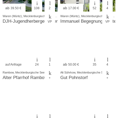
ab
ab
39.50 €
108
2
17.00 €
52
4
Waren (Müritz), Mecklenburgische Seenplatte
Waren (Müritz), Mecklenburgische Seenplatte
DJH-Jugendherberge Waren (Müritz)
Immanuel Begegnungsstätte
VP
VP
ab
auf Anfrage
24
1
50.00 €
35
4
Rambow, Mecklenburgische Seenplatte
Alt Sührkow, Mecklenburgische Schweiz
Alter Pfarrhof Rambow
Gut Pohnstorf
+
+