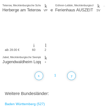
Teterow, Mecklenburgische Schweiz
Göhren-Lebbin, Mecklenburgische Seenplatte
Herberge am Teterower See
Ferienhaus AUSZEIT
VP
SV
ab
28.00 €
60
2
Jabel, Mecklenburgische Seenplatte
Jugendwaldheim Loppin
+
1
Weitere Bundesländer:
Baden Württemberg (527)