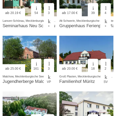
ab
ab
20.19 €
54
3
17.00 €
39
4
Lansen-Schönau, Mecklenburgische Seenplatte
Alt Schwerin, Mecklenburgische Seenplatte
Seminarhaus Neu Schönau
Gruppenhaus Ferienpark Pla
+
+
ab
ab
25.00 €
161
3
20.00 €
18
2
Malchow, Mecklenburgische Seenplatte
Groß Plasten, Mecklenburgische Seenplatte
Jugendherberge Malchow
Familienhof Müritz
VP
SV