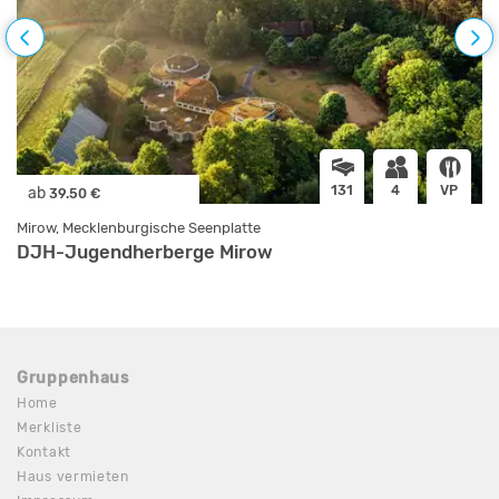
131
4
VP
ab
39.50 €
Mirow, Mecklenburgische Seenplatte
DJH-Jugendherberge Mirow
Gruppenhaus
Home
Merkliste
Kontakt
Haus vermieten