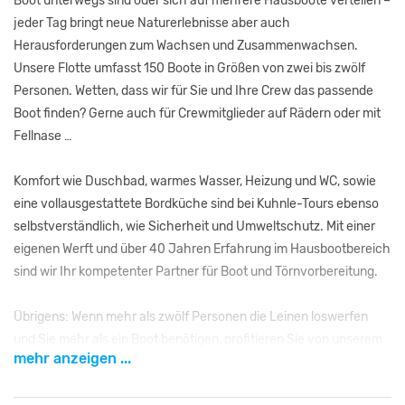
Boot unterwegs sind oder sich auf mehrere Hausboote verteilen –
jeder Tag bringt neue Naturerlebnisse aber auch
Herausforderungen zum Wachsen und Zusammenwachsen.
Unsere Flotte umfasst 150 Boote in Größen von zwei bis zwölf
Personen. Wetten, dass wir für Sie und Ihre Crew das passende
Boot finden? Gerne auch für Crewmitglieder auf Rädern oder mit
Fellnase …
Komfort wie Duschbad, warmes Wasser, Heizung und WC, sowie
eine vollausgestattete Bordküche sind bei Kuhnle-Tours ebenso
selbstverständlich, wie Sicherheit und Umweltschutz. Mit einer
eigenen Werft und über 40 Jahren Erfahrung im Hausbootbereich
sind wir Ihr kompetenter Partner für Boot und Törnvorbereitung.
Übrigens: Wenn mehr als zwölf Personen die Leinen loswerfen
und Sie mehr als ein Boot benötigen, profitieren Sie von unserem
mehr anzeigen ...
Gruppenrabatt. Wichtig ist dabei, dass Sie alle Boote für den
gleichen Zeitraum und ab/an der gleichen Charterstation buchen.