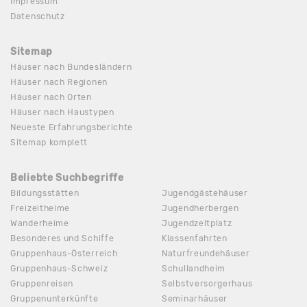
Impressum
Datenschutz
Sitemap
Häuser nach Bundesländern
Häuser nach Regionen
Häuser nach Orten
Häuser nach Haustypen
Neueste Erfahrungsberichte
Sitemap komplett
Beliebte Suchbegriffe
Bildungsstätten
Jugendgästehäuser
Freizeitheime
Jugendherbergen
Wanderheime
Jugendzeltplatz
Besonderes und Schiffe
Klassenfahrten
Gruppenhaus-Österreich
Naturfreundehäuser
Gruppenhaus-Schweiz
Schullandheim
Gruppenreisen
Selbstversorgerhaus
Gruppenunterkünfte
Seminarhäuser