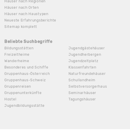
Häuser nach Regionen
Häuser nach Orten
Häuser nach Haustypen
Neueste Erfahrungsberichte
Sitemap komplett
Beliebte Suchbegriffe
Bildungsstätten
Jugendgästehäuser
Freizeitheime
Jugendherbergen
Wanderheime
Jugendzeltplatz
Besonderes und Schiffe
Klassenfahrten
Gruppenhaus-Österreich
Naturfreundehäuser
Gruppenhaus-Schweiz
Schullandheim
Gruppenreisen
Selbstversorgerhaus
Gruppenunterkünfte
Seminarhäuser
Hostel
Tagungshäuser
Jugendbildungsstätte