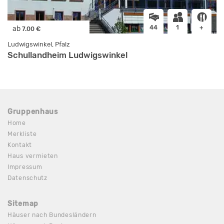
44
1
+
ab
7.00 €
Ludwigswinkel, Pfalz
Schullandheim Ludwigswinkel
Gruppenhaus
Home
Merkliste
Kontakt
Haus vermieten
Impressum
Datenschutz
Sitemap
Häuser nach Bundesländern