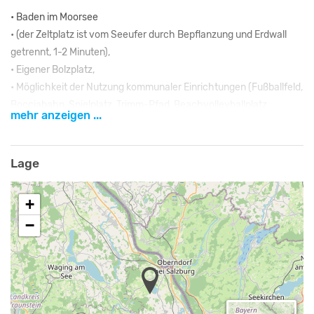
• Baden im Moorsee
• (der Zeltplatz ist vom Seeufer durch Bepflanzung und Erdwall
getrennt, 1-2 Minuten),
• Eigener Bolzplatz,
• Möglichkeit der Nutzung kommunaler Einrichtungen (Fußballfeld,
Bocciabahn, Spielplatz, Trimm-Pfad, Beachvolleyballplatz,
mehr anzeigen ...
Tischtennis-Platten fest betoniert)
Versorgung
Lage
• Einkaufsmöglichkeiten in Saaldorf und Leobendorf (ca. 2 km)
• Lebensmittel, Banken, Postamt, Apotheke, praktischer Arzt,
+
Zahnarzt, Busunternehmen in 83410 Laufen
−
Wer kann den Zeltplatz nutzen?
Jugendverbände und Jugendgruppen, Schulklassen und sonstige
Träger der Jugendarbeit mit mindestens einem erwachsenen
verantwortlichen Jugendleiter.