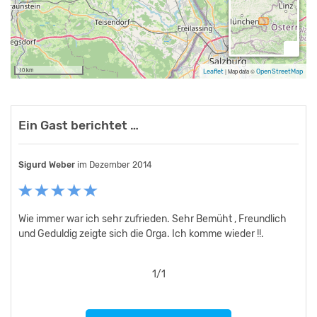
Einzelpersonen können den Platz nicht belegen.
10 km
Leaflet
|
Map data ©
OpenStreetMap
Ein Gast berichtet …
Sigurd Weber
im Dezember 2014
Wie immer war ich sehr zufrieden. Sehr Bemüht , Freundlich
und Geduldig zeigte sich die Orga. Ich komme wieder !!.
1
/
1