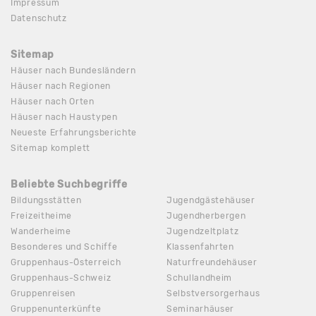
Impressum
Datenschutz
Sitemap
Häuser nach Bundesländern
Häuser nach Regionen
Häuser nach Orten
Häuser nach Haustypen
Neueste Erfahrungsberichte
Sitemap komplett
Beliebte Suchbegriffe
Bildungsstätten
Jugendgästehäuser
Freizeitheime
Jugendherbergen
Wanderheime
Jugendzeltplatz
Besonderes und Schiffe
Klassenfahrten
Gruppenhaus-Österreich
Naturfreundehäuser
Gruppenhaus-Schweiz
Schullandheim
Gruppenreisen
Selbstversorgerhaus
Gruppenunterkünfte
Seminarhäuser