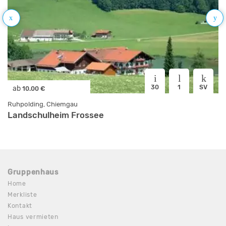
30
1
SV
ab
10.00 €
Ruhpolding, Chiemgau
Landschulheim Frossee
Gruppenhaus
Home
Merkliste
Kontakt
Haus vermieten