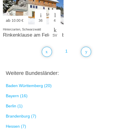
ab
10.00 €
36
4
Hinterzarten, Schwarzwald
Rinkenklause am Feldberg bei Freiburg
SV
1
Weitere Bundesländer:
Baden Württemberg (20)
Bayern (16)
Berlin (1)
Brandenburg (7)
Hessen (7)