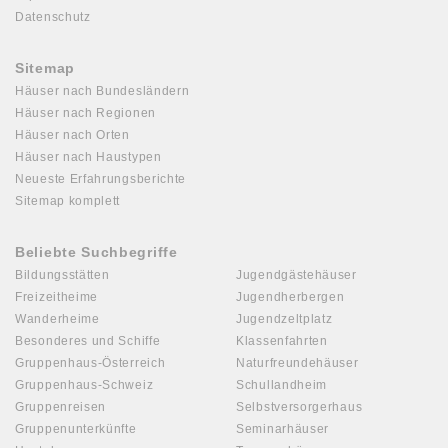
Datenschutz
Sitemap
Häuser nach Bundesländern
Häuser nach Regionen
Häuser nach Orten
Häuser nach Haustypen
Neueste Erfahrungsberichte
Sitemap komplett
Beliebte Suchbegriffe
Bildungsstätten
Jugendgästehäuser
Freizeitheime
Jugendherbergen
Wanderheime
Jugendzeltplatz
Besonderes und Schiffe
Klassenfahrten
Gruppenhaus-Österreich
Naturfreundehäuser
Gruppenhaus-Schweiz
Schullandheim
Gruppenreisen
Selbstversorgerhaus
Gruppenunterkünfte
Seminarhäuser