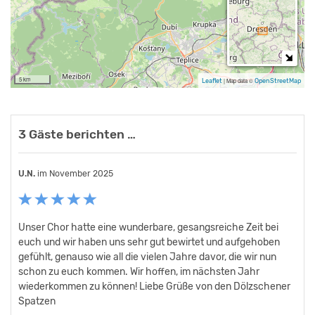
5 km
Leaflet
|
Map data ©
OpenStreetMap
3 Gäste berichten …
U.N.
Andrea
im Juli 2019
im November 2025
im März 2025
Unser Chor hatte eine wunderbare, gesangsreiche Zeit bei
Wir hatten wundervolle Tage in Ihrem Haus. Das Team war
Liebes Team der Jugendherberge "Jägerhütte", Ende des
euch und wir haben uns sehr gut bewirtet und aufgehoben
freundlich und zuvorkommend, alles war sauber und das
Schuljahres waren wir mit unseren beiden ersten Klassen auf
gefühlt, genauso wie all die vielen Jahre davor, die wir nun
Frühstück war auch prima! Wir kommen wieder!
Klassenfahrt in der "Jägerhütte". Schon im Vorfeld wurden wir
schon zu euch kommen. Wir hoffen, im nächsten Jahr
bei der Planung dieser Woche tatkräftig unterstützt. Jedoch
wiederkommen zu können! Liebe Grüße von den Dölzschener
nicht nur das schöne Wetter machte diesen
Spatzen
Landheimaufenthalt zum Erfolg. Wir fanden saubere Zimmer