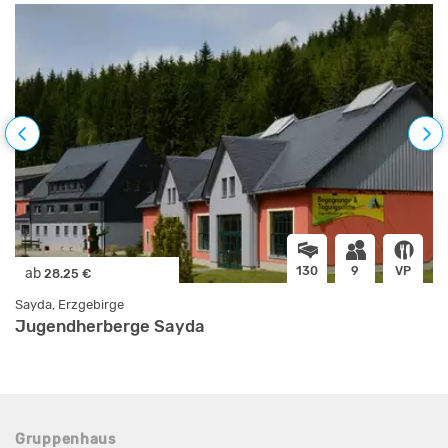
130
9
VP
ab
28.25 €
Sayda, Erzgebirge
Jugendherberge Sayda
Gruppenhaus