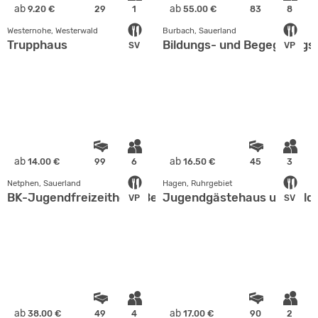
ab
ab
9.20 €
29
1
55.00 €
83
8
Westernohe, Westerwald
Burbach, Sauerland
Trupphaus
Bildungs- und Begegnungs
SV
VP
ab
ab
14.00 €
99
6
16.50 €
45
3
Netphen, Sauerland
Hagen, Ruhrgebiet
BK-Jugendfreizeitheim Beienbach
Jugendgästehaus und Bild
VP
SV
ab
ab
38.00 €
49
4
17.00 €
90
2