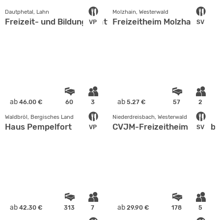
Dautphetal, Lahn
Molzhain, Westerwald
Freizeit- und Bildungsstätte Holzhausen
Freizeitheim Molzhain
VP
SV
ab
ab
46.00 €
60
3
5.27 €
57
2
Waldbröl, Bergisches Land
Niederdreisbach, Westerwald
Haus Pempelfort
CVJM-Freizeitheim Dreisb
VP
SV
ab
ab
42.30 €
313
7
29.90 €
178
5