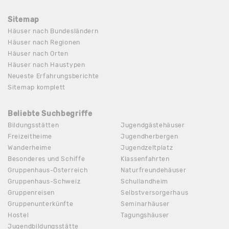
Sitemap
Häuser nach Bundesländern
Häuser nach Regionen
Häuser nach Orten
Häuser nach Haustypen
Neueste Erfahrungsberichte
Sitemap komplett
Beliebte Suchbegriffe
Bildungsstätten
Jugendgästehäuser
Freizeitheime
Jugendherbergen
Wanderheime
Jugendzeltplatz
Besonderes und Schiffe
Klassenfahrten
Gruppenhaus-Österreich
Naturfreundehäuser
Gruppenhaus-Schweiz
Schullandheim
Gruppenreisen
Selbstversorgerhaus
Gruppenunterkünfte
Seminarhäuser
Hostel
Tagungshäuser
Jugendbildungsstätte