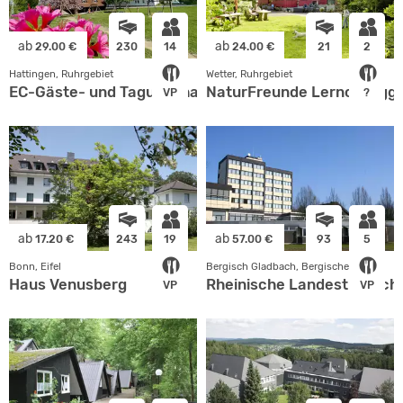
ab
ab
29.00 €
230
14
24.00 €
21
2
Hattingen, Ruhrgebiet
Wetter, Ruhrgebiet
EC-Gäste- und Tagungshaus
NaturFreunde Lernort Egg
VP
?
ab
ab
17.20 €
243
19
57.00 €
93
5
Bonn, Eifel
Bergisch Gladbach, Bergisches Land
Haus Venusberg
Rheinische Landesturnsch
VP
VP