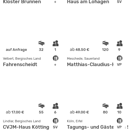
Kloster Brunnen
Haus am Lohagen
+
SV
ab
auf Anfrage
32
1
48.50 €
120
9
Velbert, Bergisches Land
Meschede, Sauerland
Fahrenscheidt
Matthias-Claudius-Haus
+
VP
ab
ab
17.00 €
55
6
49.00 €
80
10
Lindlar, Bergisches Land
Köln, Eifel
CVJM-Haus Köttingen
Tagungs- und Gästehaus St
SV
VP