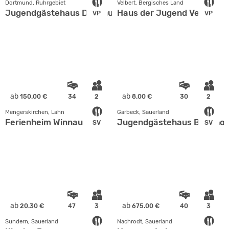
Dortmund, Ruhrgebiet
Velbert, Bergisches Land
Jugendgästehaus Dortmund
Haus der Jugend Velbert
VP
VP
ab
ab
150.00 €
34
2
8.00 €
30
2
Mengerskirchen, Lahn
Garbeck, Sauerland
Ferienheim Winnau
Jugendgästehaus Bahnhof
SV
SV
ab
ab
20.30 €
47
3
675.00 €
40
3
Sundern, Sauerland
Nachrodt, Sauerland