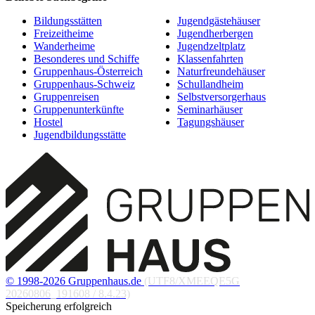
Bildungsstätten
Jugendgästehäuser
Freizeitheime
Jugendherbergen
Wanderheime
Jugendzeltplatz
Besonderes und Schiffe
Klassenfahrten
Gruppenhaus-Österreich
Naturfreundehäuser
Gruppenhaus-Schweiz
Schullandheim
Gruppenreisen
Selbstversorgerhaus
Gruppenunterkünfte
Seminarhäuser
Hostel
Tagungshäuser
Jugendbildungsstätte
© 1998-2026 Gruppenhaus.de
(UTF8/XMEEQE5G
20260806_191608 / 8.4.23)
Speicherung erfolgreich