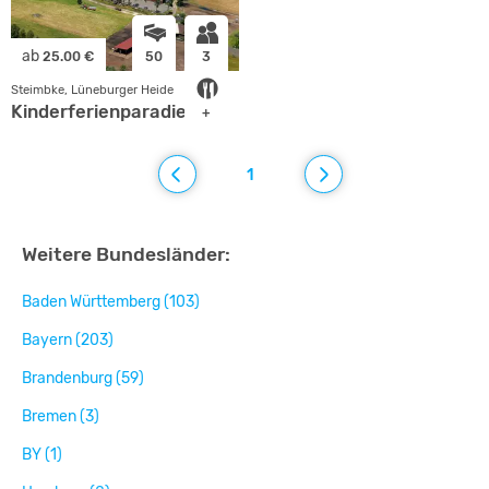
ab
25.00 €
50
3
Steimbke, Lüneburger Heide
Kinderferienparadies
+
1
Weitere Bundesländer:
Baden Württemberg (103)
Bayern (203)
Brandenburg (59)
Bremen (3)
BY (1)