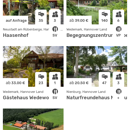
ab
auf Anfrage
35
3
39.00 €
140
6
Neustadt am Rübenberge, Hannover Land
Wedemark, Hannover Land
Haasenhof
Begegnungszentrum Abbe
SV
VP
ab
ab
33.00 €
23
1
20.50 €
47
3
Wedemark, Hannover Land
Nienburg, Hannover Land
Gästehaus Wedework
Naturfreundehaus Nienbur
SV
+