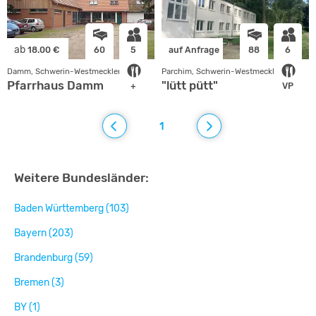
ab
18.00 €
60
5
auf Anfrage
88
6
Damm, Schwerin-Westmecklenb.
Parchim, Schwerin-Westmecklenb.
Pfarrhaus Damm
"lütt pütt"
+
VP
1
Weitere Bundesländer:
Baden Württemberg (103)
Bayern (203)
Brandenburg (59)
Bremen (3)
BY (1)