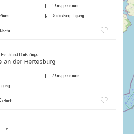
1 Gruppenraum
fräume
Selbstverpflegung
Nacht
 Fischland Darß-Zingst
e an der Hertesburg
n
2 Gruppenräume
legung
€
/Nacht