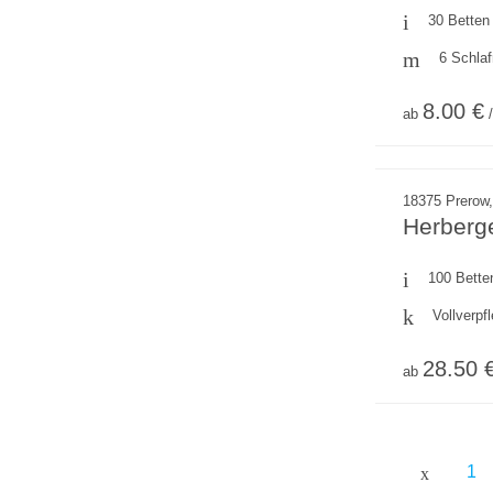
30 Betten
6 Schla
8.00 €
ab
/
18375 Prerow,
Herberg
100 Bette
Vollverpf
28.50 
ab
1