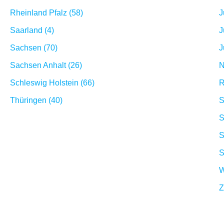
Rheinland Pfalz (58)
J
Saarland (4)
J
Sachsen (70)
J
Sachsen Anhalt (26)
N
Schleswig Holstein (66)
R
Thüringen (40)
S
S
S
S
W
Z