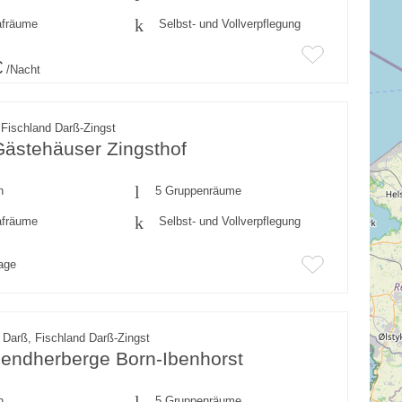
afräume
Selbst- und Vollverpflegung
€
/Nacht
 Fischland Darß-Zingst
Gästehäuser Zingsthof
n
5 Gruppenräume
afräume
Selbst- und Vollverpflegung
rage
 Darß, Fischland Darß-Zingst
endherberge Born-Ibenhorst
n
5 Gruppenräume