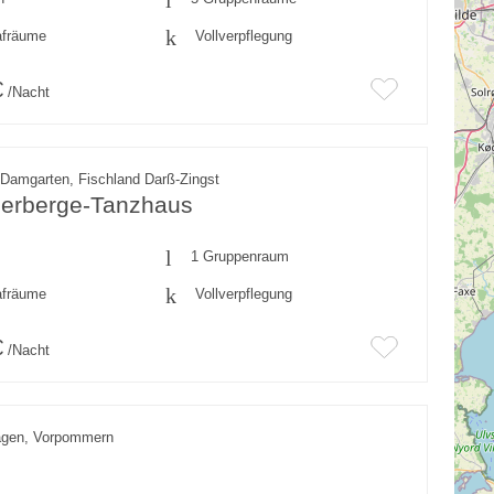
afräume
Vollverpflegung
€
/Nacht
-Damgarten, Fischland Darß-Zingst
erberge-Tanzhaus
1 Gruppenraum
afräume
Vollverpflegung
€
/Nacht
agen, Vorpommern