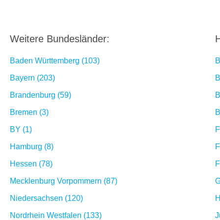
Weitere Bundesländer:
H
Baden Württemberg (103)
B
Bayern (203)
B
Brandenburg (59)
B
Bremen (3)
B
BY (1)
F
Hamburg (8)
F
Hessen (78)
F
Mecklenburg Vorpommern (87)
G
Niedersachsen (120)
H
Nordrhein Westfalen (133)
J