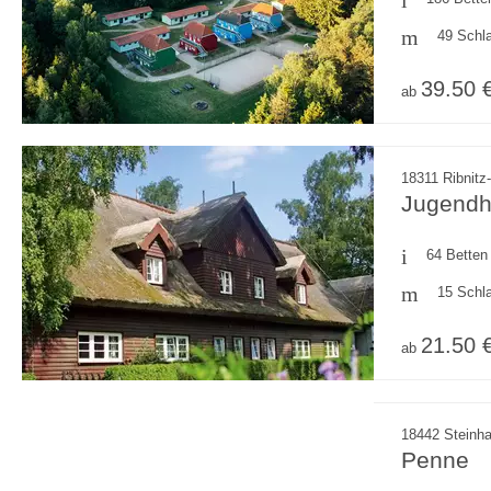
49 Schl
39.50 
ab
18311 Ribnitz
Jugendh
64 Betten
15 Schl
21.50 
ab
18442 Steinh
Penne