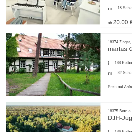
18 Schl
20.00 
ab
18374 Zingst,
martas 
188 Bette
82 Schl
Preis auf Anf
18375 Born a.
DJH-Jug
186 Bette