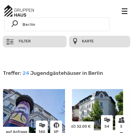
FILTER
KARTE
Treffer:
24
Jugendgästehäuser in Berlin
ab
32.00 €
54
3
auf Anfrage
140
VP