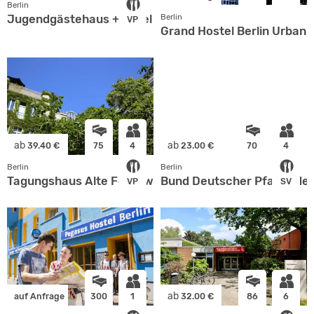
Berlin
Jugendgästehaus + Hotel St.-Michaels-Heim
Berlin
VP
Grand Hostel Berlin Urban
ab
ab
39.40 €
75
4
23.00 €
70
4
Berlin
Berlin
Tagungshaus Alte Feuerwache
Bund Deutscher Pfadfinde
VP
SV
ab
auf Anfrage
300
1
32.00 €
86
6