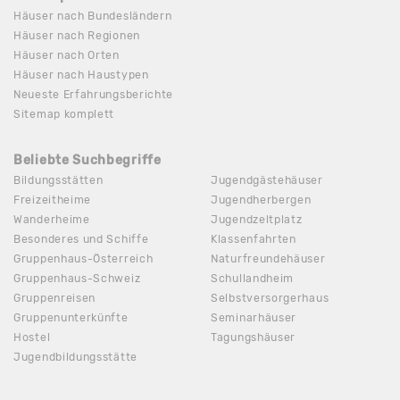
Häuser nach Bundesländern
Häuser nach Regionen
Häuser nach Orten
Häuser nach Haustypen
Neueste Erfahrungsberichte
Sitemap komplett
Beliebte Suchbegriffe
Bildungsstätten
Jugendgästehäuser
Freizeitheime
Jugendherbergen
Wanderheime
Jugendzeltplatz
Besonderes und Schiffe
Klassenfahrten
Gruppenhaus-Österreich
Naturfreundehäuser
Gruppenhaus-Schweiz
Schullandheim
Gruppenreisen
Selbstversorgerhaus
Gruppenunterkünfte
Seminarhäuser
Hostel
Tagungshäuser
Jugendbildungsstätte