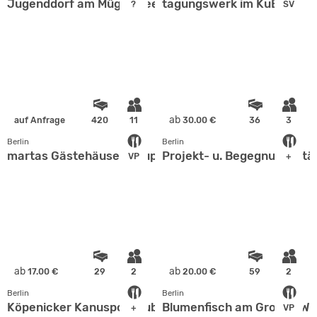
Jugenddorf am Müggelsee
tagungswerk im KuBiZ
?
SV
ab
auf Anfrage
420
11
30.00 €
36
3
Berlin
Berlin
martas Gästehäuser Hauptbahnhof Berlin
Projekt- u. Begegnungsstä
VP
+
ab
ab
17.00 €
29
2
20.00 €
59
2
Berlin
Berlin
Köpenicker Kanusportclub e.V.
Blumenfisch am Großen W
+
VP