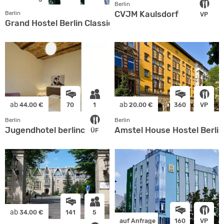
Berlin
CVJM Kaulsdorf
Berlin
VP
Grand Hostel Berlin Classic
ab
ab
44.00 €
70
1
20.00 €
360
VP
Berlin
Berlin
Jugendhotel berlincity
Amstel House Hostel Berlin
ÜF
ab
34.00 €
141
5
auf Anfrage
160
VP