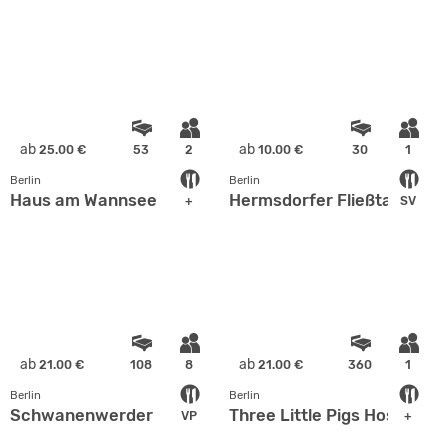
ab
ab
25.00 €
53
2
10.00 €
30
1
Berlin
Berlin
Haus am Wannsee
Hermsdorfer Fließtal
+
SV
ab
ab
21.00 €
108
8
21.00 €
360
1
Berlin
Berlin
Schwanenwerder
Three Little Pigs Hostel
VP
+