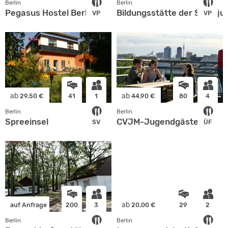
Berlin
Berlin
Pegasus Hostel Berlin
Bildungsstätte der Sportju
VP
VP
ab
ab
29.50 €
41
1
44.90 €
80
4
Berlin
Berlin
Spreeinsel
CVJM-Jugendgästehaus
SV
ÜF
ab
auf Anfrage
200
3
20.00 €
29
2
Berlin
Berlin