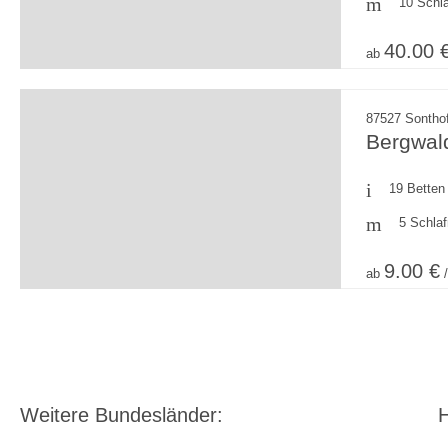
10 Schl
40.00 
ab
87527 Sonthof
Bergwal
19 Betten
5 Schla
9.00 €
ab
/
Weitere Bundesländer:
H