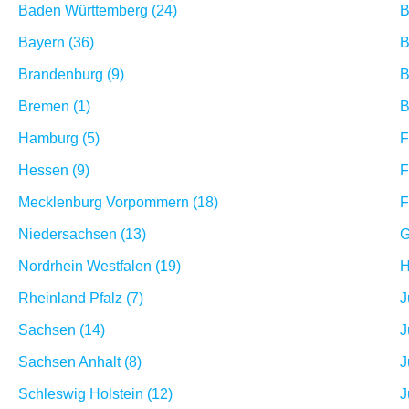
Baden Württemberg (24)
B
Bayern (36)
B
Brandenburg (9)
B
Bremen (1)
B
Hamburg (5)
F
Hessen (9)
F
Mecklenburg Vorpommern (18)
F
Niedersachsen (13)
G
Nordrhein Westfalen (19)
H
Rheinland Pfalz (7)
J
Sachsen (14)
J
Sachsen Anhalt (8)
J
Schleswig Holstein (12)
J