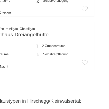
afräume
Selbstverpflegung
€
/Nacht
en im Allgäu, Oberallgäu
dhaus Dreiangelhütte
2 Gruppenräume
fräume
Selbstverpflegung
Nacht
austypen in Hirschegg/Kleinwalsertal: