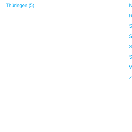
Thüringen (5)
N
R
S
S
S
S
W
Z