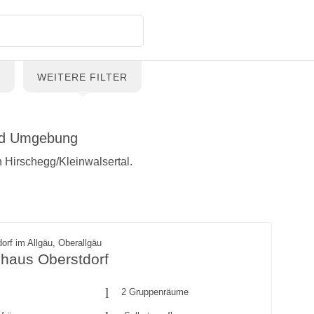
G
WEITERE FILTER
und Umgebung
n Hirschegg/Kleinwalsertal.
orf im Allgäu, Oberallgäu
haus Oberstdorf
2 Gruppenräume