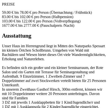
PREISE
59.00 € bis 78.00 €
pro Person
(Übernachtung / Frühst
ück
)
83.00 € bis 102.00 €
pro Person
(Halbpension)
103.00 € bis 122.00 €
pro Person
(Vollverpflegung)
1677.00 € bis 2777.00 € (Pauschalpreis /Nacht)
Ausstattung
Unser Haus im Herrengrund liegt in Mitten des Naturparks Spessart
im kleinen Örtchen Schollbrunn. Umgeben von Wald mit
Bachtälern und Wiesen bietet dieses Ort viele Wandermöglichkeiten,
Erholung und Naturerleben.
Es befinden sich ein großer und ein kleiner Seminarraum, der Rote
Salon und ein Garten mit Terrasse für Seminargestaltung und
Aufenthalt. 9 Einzelzimmer, 1 Zweibett-Zimmer und 7
Doppelzimmer auf zwei Stockwerken verteilt bieten für 25 Personen
Unterkunft.
In unserem Zweithaus Gasthof Hirsch, 300m entfernt, können wir
mit 10 Doppelzimmer weitere 20 Personen unterbringen. Davon
sind für Familien
3 DZ mit jeweils 1 Ausklappbetten für 1 Kind/Jugendliche/r und
1 DZ mit 1 Ausklappsofa für 2 Kinder/Jugendliche eingerichtet.