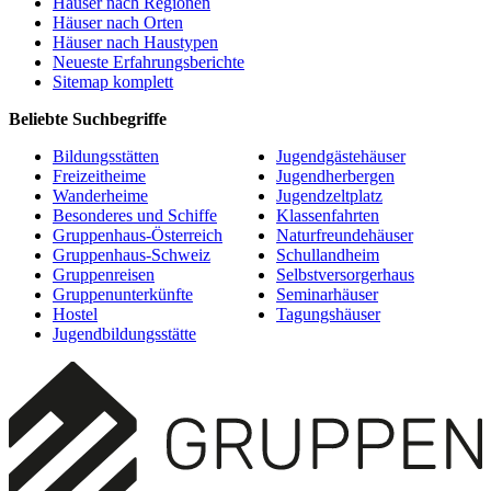
Häuser nach Regionen
Häuser nach Orten
Häuser nach Haustypen
Neueste Erfahrungsberichte
Sitemap komplett
Beliebte Suchbegriffe
Bildungsstätten
Jugendgästehäuser
Freizeitheime
Jugendherbergen
Wanderheime
Jugendzeltplatz
Besonderes und Schiffe
Klassenfahrten
Gruppenhaus-Österreich
Naturfreundehäuser
Gruppenhaus-Schweiz
Schullandheim
Gruppenreisen
Selbstversorgerhaus
Gruppenunterkünfte
Seminarhäuser
Hostel
Tagungshäuser
Jugendbildungsstätte