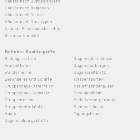
Häuser nach Bundesländern
Häuser nach Regionen
Häuser nach Orten
Häuser nach Haustypen
Neueste Erfahrungsberichte
Sitemap komplett
Beliebte Suchbegriffe
Bildungsstätten
Jugendgästehäuser
Freizeitheime
Jugendherbergen
Wanderheime
Jugendzeltplatz
Besonderes und Schiffe
Klassenfahrten
Gruppenhaus-Österreich
Naturfreundehäuser
Gruppenhaus-Schweiz
Schullandheim
Gruppenreisen
Selbstversorgerhaus
Gruppenunterkünfte
Seminarhäuser
Hostel
Tagungshäuser
Jugendbildungsstätte