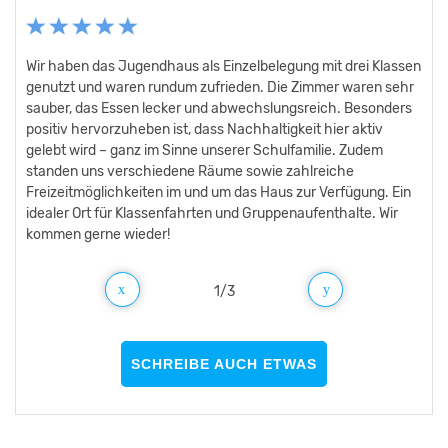
Wir haben das Jugendhaus als Einzelbelegung mit drei Klassen
Jederzeit wieder gerne. Essen hervorragend, gute
Großes Haus mit tollen und hellen Räumen. Alles was man
genutzt und waren rundum zufrieden. Die Zimmer waren sehr
Ausstattung für Freizeitgestaltung, nettes, freundliches
braucht ist vorhanden. Sehr nettes und freundliches
sauber, das Essen lecker und abwechslungsreich. Besonders
Personal, beste Lage. Unsere Schüler und Lehrer waren
Personal. Die Turnhalle ist optimal für Spiel und Spaß. In der
positiv hervorzuheben ist, dass Nachhaltigkeit hier aktiv
begeistert.
Stadt Passau ist man ebenfalls schnell zu Fuß. Das Essen war
gelebt wird – ganz im Sinne unserer Schulfamilie. Zudem
lecker und ausreichend.
standen uns verschiedene Räume sowie zahlreiche
Freizeitmöglichkeiten im und um das Haus zur Verfügung. Ein
idealer Ort für Klassenfahrten und Gruppenaufenthalte. Wir
kommen gerne wieder!
1
/
3
SCHREIBE AUCH ETWAS