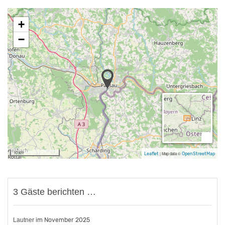
+
−
10 km
Leaflet
|
Map data ©
OpenStreetMap
3 Gäste berichten …
Lautner
Realschule Hauzenberg
Eberhardt
im November 2025
im April 2021
im Oktober 2021