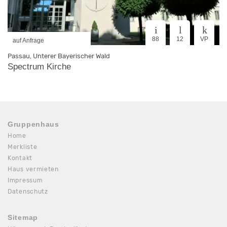
88
12
VP
auf Anfrage
Passau, Unterer Bayerischer Wald
Spectrum Kirche
Gruppenhaus
Home
Merkliste
Kontakt
Haus vermieten
Impressum
Datenschutz
Sitemap