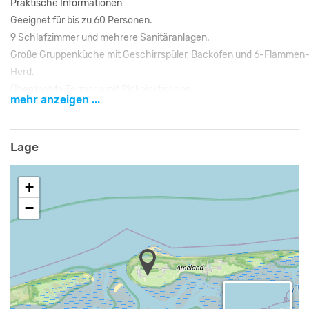
Praktische Informationen
Geeignet für bis zu 60 Personen.
9 Schlafzimmer und mehrere Sanitäranlagen.
Große Gruppenküche mit Geschirrspüler, Backofen und 6-Flammen
Herd.
Überdachte Terrasse mit Picknicktischen.
mehr anzeigen ...
Großes Spielfeld mit Sport- und Spielmöglichkeiten.
WLAN vorhanden.
Exklusive Nutzung für eine Gruppe.
Lage
Freizeit & Umgebung
+
Die Unterkunft liegt auf der wunderschönen Nordseeinsel Ameland, 
−
der Nähe von Ballum. Hier genießen Sie Ruhe, Natur und die typisch
Inselatmosphäre. Der breite Nordseestrand, die Dünen und das
Wattenmeer bieten ideale Möglichkeiten zum Wandern, Radfahren,
Strandspaziergängen und Wassersport. In der Umgebung können
Gäste außerdem das Inselleben entdecken, gemütliche Dörfer
besuchen oder einen Blick auf das Bauernhofleben mit Kühen,