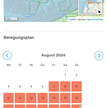
Pferden und anderen Tieren werfen
Zusätzliche Angaben
5 km
Leaflet
|
Map data ©
OpenStreetMap
https://www.gruppenurlaub-
holland.de/gruppenunterkuenfte/niederlande/ameland/ballum/am
1184
Belegungsplan
August 2026
Mo
Di
Mi
Do
Fr
Sa
So
1
2
3
4
5
6
7
8
9
10
11
12
13
14
15
16