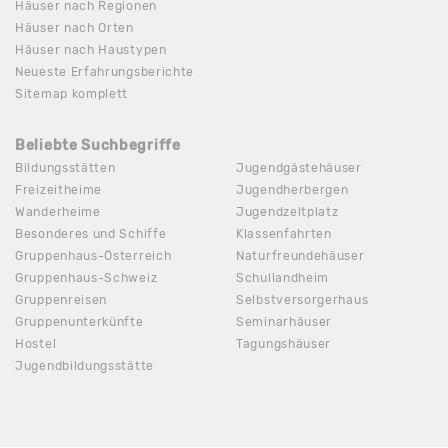
Häuser nach Regionen
Häuser nach Orten
Häuser nach Haustypen
Neueste Erfahrungsberichte
Sitemap komplett
Beliebte Suchbegriffe
Bildungsstätten
Jugendgästehäuser
Freizeitheime
Jugendherbergen
Wanderheime
Jugendzeltplatz
Besonderes und Schiffe
Klassenfahrten
Gruppenhaus-Österreich
Naturfreundehäuser
Gruppenhaus-Schweiz
Schullandheim
Gruppenreisen
Selbstversorgerhaus
Gruppenunterkünfte
Seminarhäuser
Hostel
Tagungshäuser
Jugendbildungsstätte