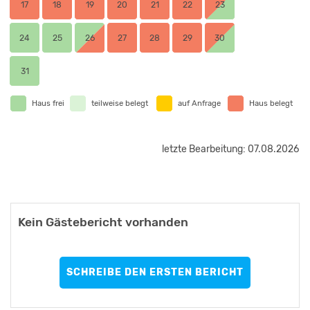
17
18
19
20
21
22
23
24
25
26
27
28
29
30
31
Haus frei
teilweise belegt
auf Anfrage
Haus belegt
letzte Bearbeitung: 07.08.2026
Kein Gästebericht vorhanden
SCHREIBE DEN ERSTEN BERICHT