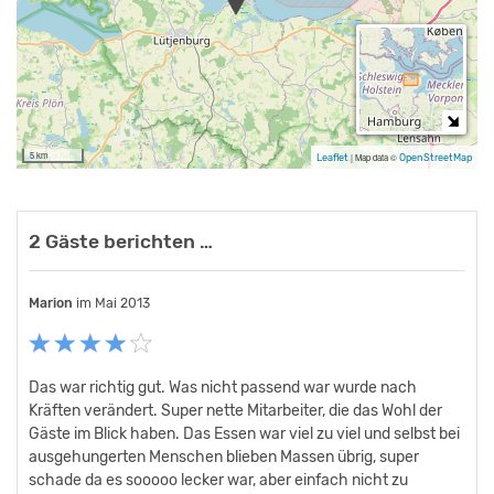
Außerdem organisieren wir auf Wunsch ein umfassendes
Freizeitprogramm für Ihre Gruppenreise. Unser eigener
Wassersportbetrieb OSTWIND SEGELSPORT GmbH
(www.ostwind.com) bietet Ihnen das vollständige
Wassersportprogramm. Segelschule für alle Scheine, HOBIE-CAT-
5 km
Leaflet
|
Map data ©
OpenStreetMap
Katamarancenter, KITE-CENTER, Windsurfing für alle Klassen.
Für weitere Auskünfte stehen wir Ihnen gern unter 04381-90510
2 Gäste berichten …
oder auch www.gruppenhaus-ostsee.com
Marion
Elke Hansen
im Mai 2013
im Juni 2009
-Birger Rosenbrook und Team-
Das war richtig gut. Was nicht passend war wurde nach
Als altersgemischte Gruppe waren wir bestens aufgehoben
Kräften verändert. Super nette Mitarbeiter, die das Wohl der
beim Segeln und Surfen. Zu einem Superpreis bekamen wir
Gäste im Blick haben. Das Essen war viel zu viel und selbst bei
Unterricht nach Wahl, gute Unterbringung und leckere
ausgehungerten Menschen blieben Massen übrig, super
Verpflegung, alle waren sehr nett und entgegenkommend. 33
schade da es sooooo lecker war, aber einfach nicht zu
ausnahmslos glückliche Pfingstreisende! Hier kann man ruhig