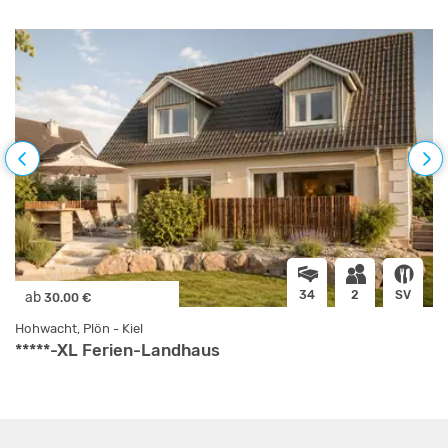
34
2
SV
ab
30.00 €
Hohwacht, Plön - Kiel
*****-XL Ferien-Landhaus