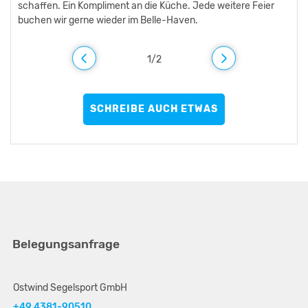
schaffen. Ein Kompliment an die Küche. Jede weitere Feier
buchen, großes Kompliment!
buchen wir gerne wieder im Belle-Haven.
1
/
2
SCHREIBE AUCH ETWAS
Belegungsanfrage
Ostwind Segelsport GmbH
+49 4381-90510