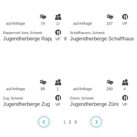
auf Anfrage
74
1/
auf Anfrage
107
VP
Rapperswil-Jona, Schweiz
Schaffhausen, Schweiz
Jugendherberge Rapperswil-Jona Busskirch
Jugendherberge Schaffhause
VP
auf Anfrage
88
1
auf Anfrage
280
4
Zug, Schweiz
Zürich, Schweiz
Jugendherberge Zug
Jugendherberge Zürich
VP
VP
1
2
3