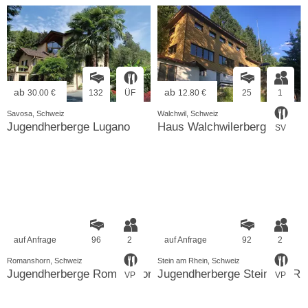
ab
ab
30.00 €
132
ÜF
12.80 €
25
1
Savosa, Schweiz
Walchwil, Schweiz
Jugendherberge Lugano
Haus Walchwilerberg
SV
auf Anfrage
96
2
auf Anfrage
92
2
Romanshorn, Schweiz
Stein am Rhein, Schweiz
Jugendherberge Romanshorn
Jugendherberge Stein am Rh
VP
VP