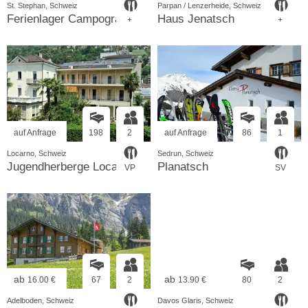
St. Stephan, Schweiz
Parpan / Lenzerheide, Schweiz
Ferienlager Campogrande
Haus Jenatsch
+
+
auf Anfrage
198
2
auf Anfrage
86
1
Locarno, Schweiz
Sedrun, Schweiz
Jugendherberge Locarno
Planatsch
VP
SV
ab
ab
16.00 €
67
2
13.90 €
80
2
Adelboden, Schweiz
Davos Glaris, Schweiz