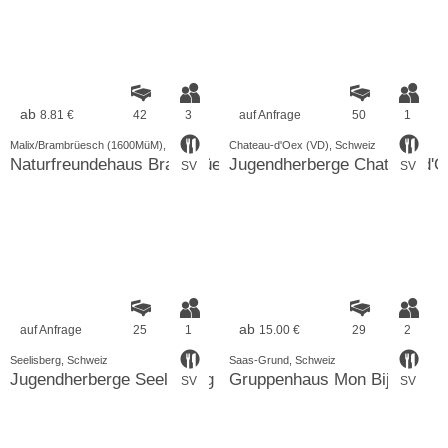
ab
8.81 €
42
3
auf Anfrage
50
1
Malix/Brambrüesch (1600MüM), Schweiz
Chateau-d'Oex (VD), Schweiz
Naturfreundehaus Brambrüesch
Jugendherberge Chateau-d'
SV
SV
ab
auf Anfrage
25
1
15.00 €
29
2
Seelisberg, Schweiz
Saas-Grund, Schweiz
Jugendherberge Seelisberg
Gruppenhaus Mon Bijou
SV
SV