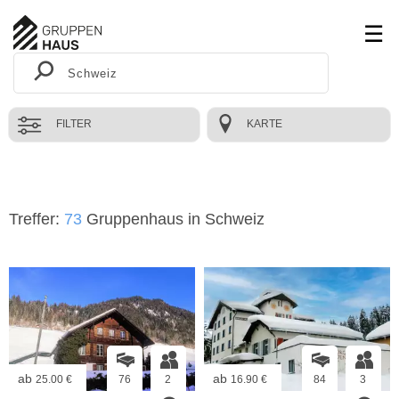
FILTER
KARTE
Treffer:
73
Gruppenhaus in Schweiz
ab
ab
25.00 €
76
2
16.90 €
84
3