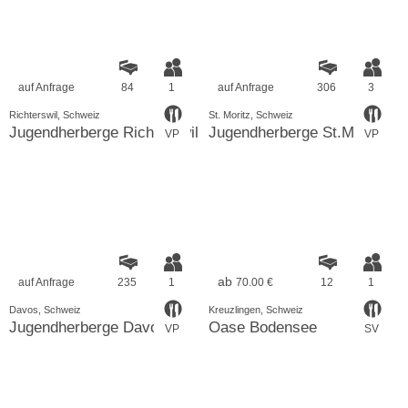
auf Anfrage
84
1
auf Anfrage
306
3
Richterswil, Schweiz
St. Moritz, Schweiz
Jugendherberge Richterswil
Jugendherberge St.Moritz
VP
VP
ab
auf Anfrage
235
1
70.00 €
12
1
Davos, Schweiz
Kreuzlingen, Schweiz
Jugendherberge Davos
Oase Bodensee
VP
SV