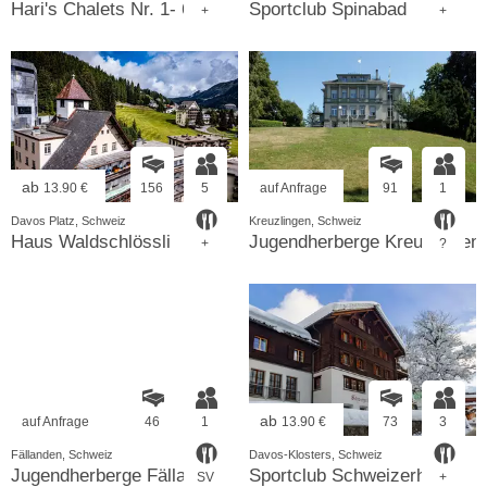
Hari's Chalets Nr. 1- 6
Sportclub Spinabad
+
+
ab
13.90 €
156
5
auf Anfrage
91
1
Davos Platz, Schweiz
Kreuzlingen, Schweiz
Haus Waldschlössli
Jugendherberge Kreuzlingen
+
?
ab
auf Anfrage
46
1
13.90 €
73
3
Fällanden, Schweiz
Davos-Klosters, Schweiz
Jugendherberge Fällanden
Sportclub Schweizerhaus
SV
+