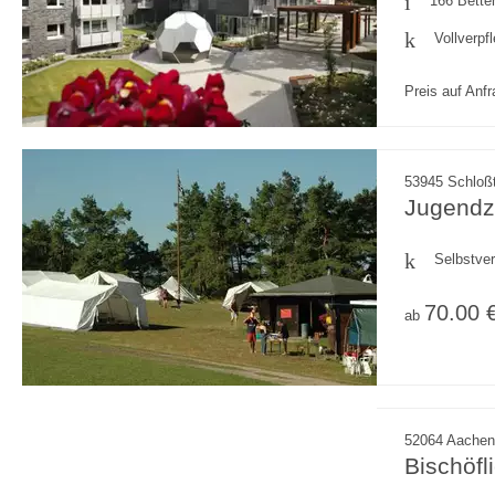
166 Bette
Vollverpf
Preis auf Anf
53945 Schloßt
Jugendze
Selbstve
70.00 
ab
52064 Aachen,
Bischöf