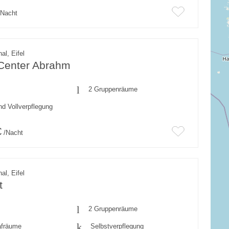
Nacht
al, Eifel
 Center Abrahm
2 Gruppenräume
nd Vollverpflegung
€
/Nacht
al, Eifel
t
2 Gruppenräume
afräume
Selbstverpflegung