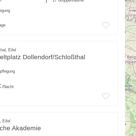
n
17 Gruppenräume
legung
rage
hal, Eifel
ltplatz Dollendorf/Schloßthal
rpflegung
€
/Nacht
 Eifel
liche Akademie