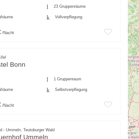
23 Gruppenräume
afräume
Vollverpflegung
€
/Nacht
ifel
tel Bonn
1 Gruppenraum
afräume
Selbstverpflegung
€
/Nacht
ld - Ummeln, Teutoburger Wald
uernhof Ummeln