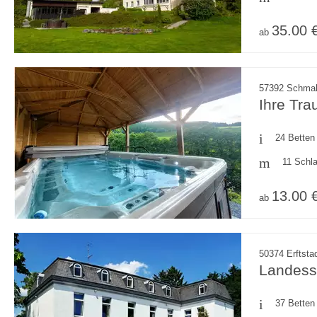
35.00 
ab
57392 Schmall
Ihre Tra
24 Betten
11 Schl
13.00 
ab
50374 Erftstad
Landes
37 Betten