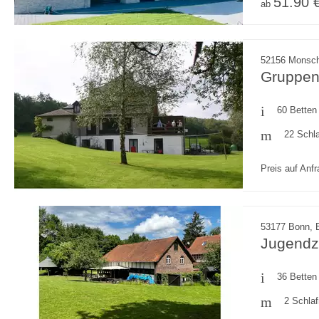
51.90 
ab
52156 Monsch
Gruppen
60 Betten
22 Schl
Preis auf Anf
53177 Bonn, E
Jugendz
36 Betten
2 Schla