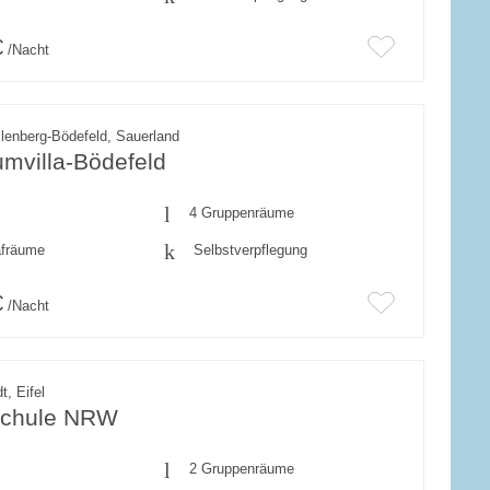
€
/Nacht
enberg-Bödefeld, Sauerland
umvilla-Bödefeld
4 Gruppenräume
afräume
Selbstverpflegung
€
/Nacht
t, Eifel
schule NRW
2 Gruppenräume