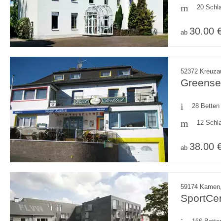
20 Schl
30.00 
ab
52372 Kreuzau
Greensee
28 Betten
12 Schl
38.00 
ab
59174 Kamen,
SportCe