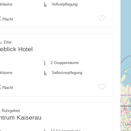
afräume
Vollverpflegung
€
/Nacht
, Eifel
blick Hotel
2 Gruppenräume
afräume
Selbstverpflegung
€
/Nacht
 Ruhrgebiet
ntrum Kaiserau