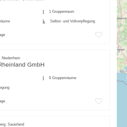
1 Gruppenraum
fräume
Selbst- und Vollverpflegung
rage
, Niederrhein
Rheinland GmbH
6 Gruppenräume
legung
rage
erg, Sauerland