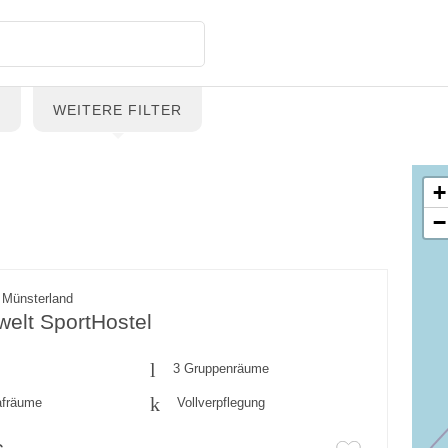
G
WEITERE FILTER
+
−
 Münsterland
welt SportHostel
3 Gruppenräume
afräume
Vollverpflegung