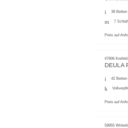
38 Betten
7 Schla
Preis auf Anf
47906 Krefeld
DEULA 
42 Betten
Vollverpf
Preis auf Anf
59955 Winterb