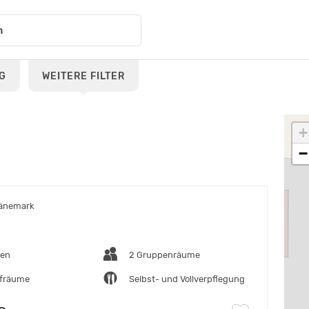
G
WEITERE FILTER
+
−
Dänemark
ten
2 Gruppenräume
afräume
Selbst- und Vollverpflegung