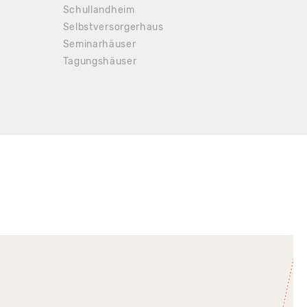
Schullandheim
Selbstversorgerhaus
Seminarhäuser
Tagungshäuser