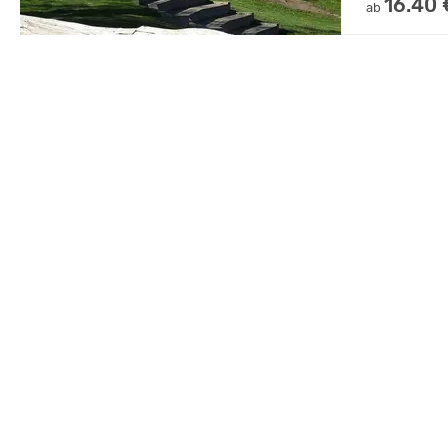
16.40 
ab