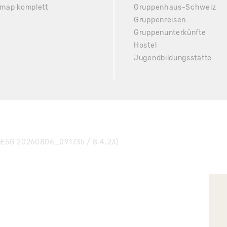
emap komplett
Gruppenhaus-Schweiz
Gruppenreisen
Gruppenunterkünfte
Hostel
Jugendbildungsstätte
E5G 20260806_091735 / 8.4.23)