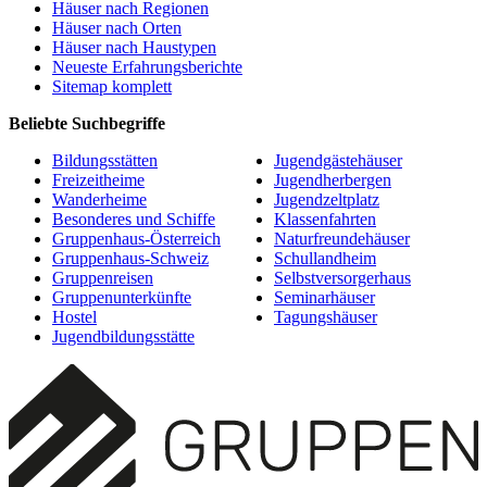
Häuser nach Regionen
Häuser nach Orten
Häuser nach Haustypen
Neueste Erfahrungsberichte
Sitemap komplett
Beliebte Suchbegriffe
Bildungsstätten
Jugendgästehäuser
Freizeitheime
Jugendherbergen
Wanderheime
Jugendzeltplatz
Besonderes und Schiffe
Klassenfahrten
Gruppenhaus-Österreich
Naturfreundehäuser
Gruppenhaus-Schweiz
Schullandheim
Gruppenreisen
Selbstversorgerhaus
Gruppenunterkünfte
Seminarhäuser
Hostel
Tagungshäuser
Jugendbildungsstätte