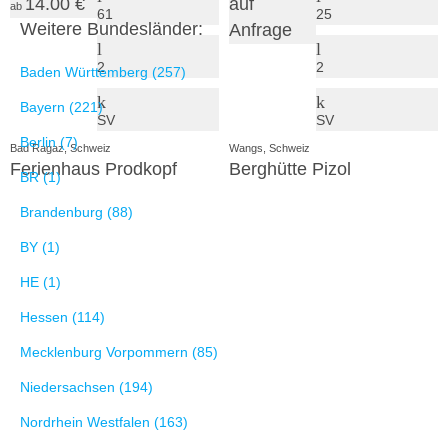
14.00 €
auf
ab
61
25
Weitere Bundesländer:
Anfrage
2
2
Baden Württemberg (257)
Bayern (221)
SV
SV
Berlin (7)
Bad Ragaz, Schweiz
Wangs, Schweiz
Ferienhaus Prodkopf
Berghütte Pizol
BR (1)
Brandenburg (88)
BY (1)
HE (1)
Hessen (114)
Mecklenburg Vorpommern (85)
Niedersachsen (194)
Nordrhein Westfalen (163)