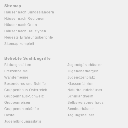
Sitemap
Häuser nach Bundesländern
Häuser nach Regionen
Häuser nach Orten
Häuser nach Haustypen
Neueste Erfahrungsberichte
Sitemap komplett
Beliebte Suchbegriffe
Bildungsstätten
Jugendgästehäuser
Freizeitheime
Jugendherbergen
Wanderheime
Jugendzeltplatz
Besonderes und Schiffe
Klassenfahrten
Gruppenhaus-Österreich
Naturfreundehäuser
Gruppenhaus-Schweiz
Schullandheim
Gruppenreisen
Selbstversorgerhaus
Gruppenunterkünfte
Seminarhäuser
Hostel
Tagungshäuser
Jugendbildungsstätte