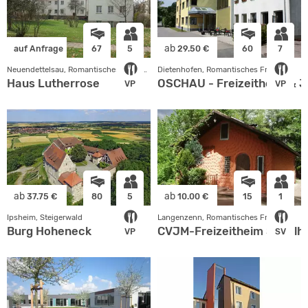
ab
auf Anfrage
67
5
29.50 €
60
7
Neuendettelsau, Romantisches Franken
Dietenhofen, Romantisches Franken
Haus Lutherrose
OSCHAU - Freizeitheim & J
VP
VP
ab
ab
37.75 €
80
5
10.00 €
15
1
Ipsheim, Steigerwald
Langenzenn, Romantisches Franken
Burg Hoheneck
CVJM-Freizeitheim Sepplh
VP
SV