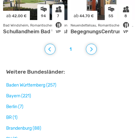
ab
ab
42.00 €
94
7
44.70 €
55
8
Bad Windsheim, Romantisches Franken
Neuendettelsau, Romantisches Franken
Schullandheim Bad Windsheim
BegegnungsCentrum
VP
VP
1
Weitere Bundesländer:
Baden Württemberg (257)
Bayern (221)
Berlin (7)
BR (1)
Brandenburg (88)