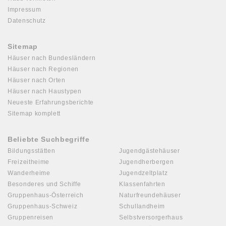
Impressum
Datenschutz
Sitemap
Häuser nach Bundesländern
Häuser nach Regionen
Häuser nach Orten
Häuser nach Haustypen
Neueste Erfahrungsberichte
Sitemap komplett
Beliebte Suchbegriffe
Bildungsstätten
Jugendgästehäuser
Freizeitheime
Jugendherbergen
Wanderheime
Jugendzeltplatz
Besonderes und Schiffe
Klassenfahrten
Gruppenhaus-Österreich
Naturfreundehäuser
Gruppenhaus-Schweiz
Schullandheim
Gruppenreisen
Selbstversorgerhaus