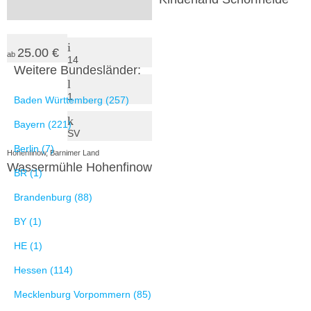
25.00 €
ab
14
Weitere Bundesländer:
1
Baden Württemberg (257)
Bayern (221)
SV
Berlin (7)
Hohenfinow, Barnimer Land
Wassermühle Hohenfinow
BR (1)
Brandenburg (88)
BY (1)
HE (1)
Hessen (114)
Mecklenburg Vorpommern (85)