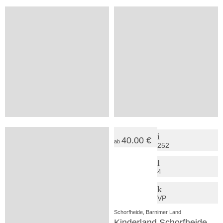
34.00 €
28.50 €
ab
ab
70
315
5
8
+
+
Bad Freienwalde, Oderland
Marienwerder, Barnimer Land
Die Malche
Feriendorf Dorado bei Berli
12.00 €
40.00 €
ab
ab
20
252
1
4
SV
VP
Bad Freienwalde, Oderland
Schorfheide, Barnimer Land
Haus der Naturpflege
Kinderland Schorfheide