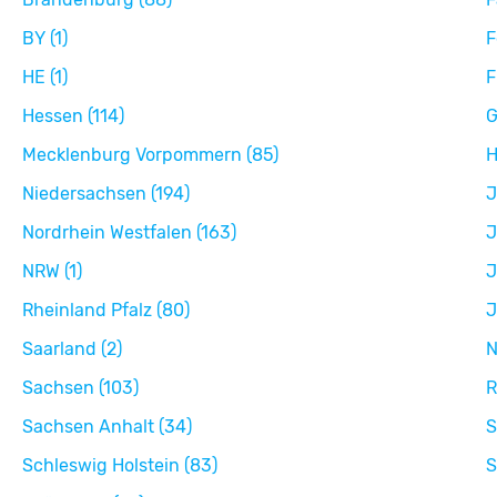
BY (1)
F
HE (1)
F
Hessen (114)
G
Mecklenburg Vorpommern (85)
H
Niedersachsen (194)
J
Nordrhein Westfalen (163)
J
NRW (1)
J
Rheinland Pfalz (80)
J
Saarland (2)
N
Sachsen (103)
R
Sachsen Anhalt (34)
S
Schleswig Holstein (83)
S