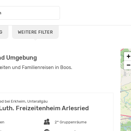
G
WEITERE FILTER
+
und Umgebung
−
zeiten und Familienreisen in Boos.
ed bei Erkheim, Unterallgäu
Luth. Freizeitenheim Arlesried
ten
2* Gruppenräume