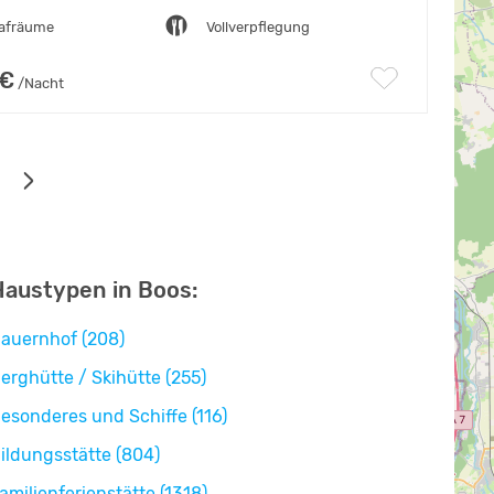
lafräume
Vollverpflegung
 €
/Nacht
Haustypen in Boos:
auernhof (208)
erghütte / Skihütte (255)
esonderes und Schiffe (116)
ildungsstätte (804)
amilienferienstätte (1318)