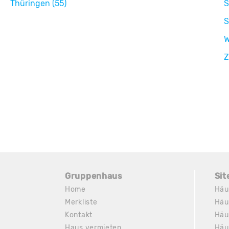
Thüringen (55)
S
S
W
Z
Gruppenhaus
Si
Home
Häu
Merkliste
Häu
Kontakt
Häu
Haus vermieten
Häu