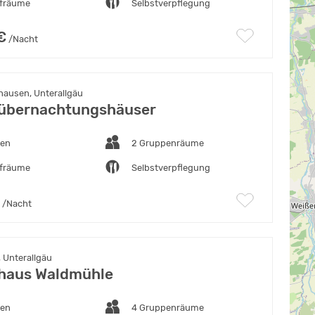
afräume
Selbstverpflegung
€
/Nacht
ausen, Unterallgäu
übernachtungshäuser
ten
2 Gruppenräume
afräume
Selbstverpflegung
/Nacht
 Unterallgäu
haus Waldmühle
ten
4 Gruppenräume