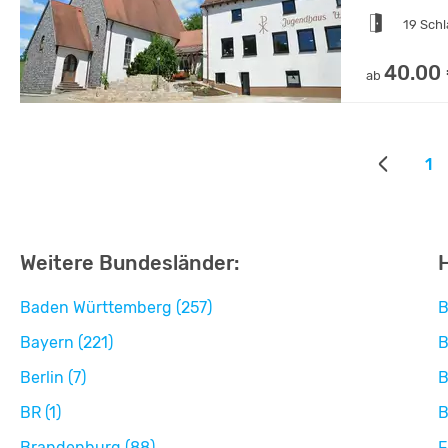
19 Sch
40.00
ab
1
Weitere Bundesländer:
Baden Württemberg (257)
B
Bayern (221)
B
Berlin (7)
B
BR (1)
B
Brandenburg (88)
F