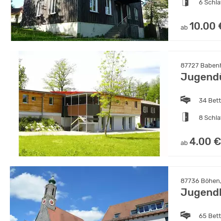
6 Schl
10.00 
ab
87727 Babenh
Jugend
34 Bet
8 Schl
4.00 €
ab
87736 Böhen,
Jugend
65 Bet