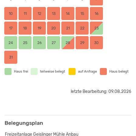
10
11
12
13
14
15
16
17
18
19
20
21
22
23
24
25
26
27
28
29
30
31
Haus frei
teilweise belegt
auf Anfrage
Haus belegt
letzte Bearbeitung: 09.08.2026
Belegungsplan
Freizeitanlage Geislinger Mühle Anbau