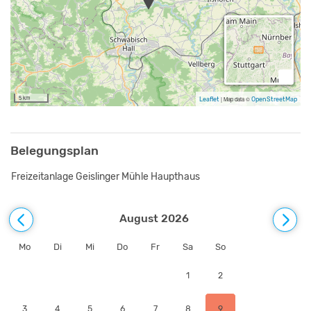
Wohnküche mit Platz für 12 Personen. Zudem befinden sich hier
die Sanitäreinrichtungen für den Zeltplatz. Im Obergeschoss des
Anbaus verteilen sich 19 Betten in vier Schlafzimmer. (2
5 km
Leaflet
|
Map data ©
OpenStreetMap
Belegungsplan
Freizeitanlage Geislinger Mühle Haupthaus
August 2026
Mo
Di
Mi
Do
Fr
Sa
So
1
2
3
4
5
6
7
8
9