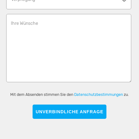
Anzahl der Toiletten: 11
Anzahl der Zimmer mit eigenem Bad: 8
Alle Zimmer haben Zugang zu einem eigenen Bad; nur zwei
Ihre Wünsche
Zweibettzimmer teilen sich ein Bad
Freizeit
Auf dem Gelände befindet sich ein kleiner Bolzplatz mit zwei
Handballtoren Volleyball, Schwimmen, Surfen, Rad fahren,
Lagerfeuerstelle,
Zum Grundstück gehört eine große Spielwiese, die der Kreativität
der Gruppe keine Grenzen setzt.
Mit dem Absenden stimmen Sie den
Datenschutzbestimmungen
zu.
Da der Strand so nah ist, kann man natürlich alle möglichen
Aktivitäten am und im Wasser starten.
UNVERBINDLICHE ANFRAGE
Abends kann man gemütlich am dafür vorgesehenen
Lagerfeuerplatz zusammensitzen
Ausflugsziele