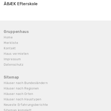
- Esbjerg und das Fischerei- und Seefahrtsmuseum. (132 km)
ÅBÆK Efterskole
- Die Insel Fanø (142 km)
Bemerkungen
Gruppenhaus
Zusätzlich Angaben
Home
Merkliste
Kontakt
Haus vermieten
Impressum
Datenschutz
Sitemap
Häuser nach Bundesländern
Häuser nach Regionen
Häuser nach Orten
Häuser nach Haustypen
Neueste Erfahrungsberichte
Sitemap komplett