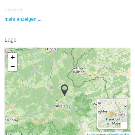
Freizeit
mehr anzeigen ...
Das Gästehaus ist von wunderschöner Natur umgeben, in der Sie
tolle Aktivitäten wie Wandern, Mountainbiken und vieles mehr
unternehmen können.
Lage
Ausflugsziele
+
Das Sauerland ist eins der beliebtesten Urlaubsregionen
−
Deutschlands. Hier können Sie wunderbar wandern, Rad fahren
und schwimmen. Der Rothaarsteig, ein 154,80 km langer und
bekannter Wanderweg, liegt in unmittelbarer Nähe und führt über
den Kahlen Asten nach Willingen.
Besonders gut zum Radfahren eignet sich der Ruhrradweg, der
von Winterberg nach Duisburg führt.
Winterberg ist auch als Wintersportort bekannt. Die Region eignet
5 km
|
Map data ©
Leaflet
OpenStreetMap