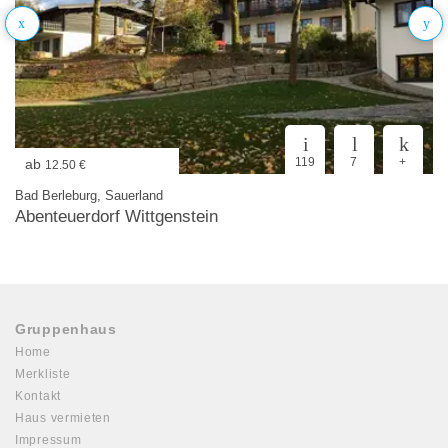
119
7
+
ab
12.50 €
Bad Berleburg, Sauerland
Abenteuerdorf Wittgenstein
Gruppenhaus
Home
Merkliste
Kontakt
Haus vermieten
Impressum