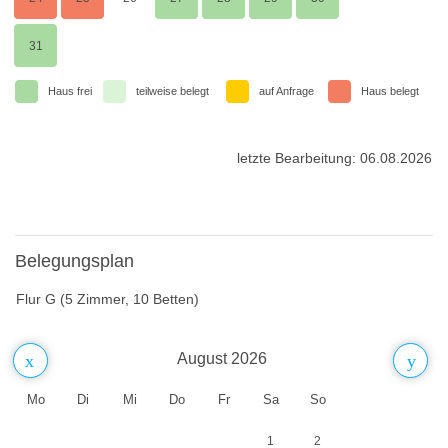
Dazu gebucht werden können:
Bettwäsche: 15,00 € pro Person
31
Catering:
Frühstück/Mittagessen für Kinder bis zwölf Jahre: 7,00 €
Haus frei
teilweise belegt
auf Anfrage
Haus belegt
Frühstück/Mittagessen für Erwachsene: 12,00 €
Abendessen für Kinder bis zwölf Jahre: 12,00 €
letzte Bearbeitung: 06.08.2026
Abendessen für Erwachsene: 24:00 €
Webseite
Auf unsere Webseite www.gaestehaus-winterberg.de befinden
Belegungsplan
sich weitere Informationen und Preise.
Flur G (5 Zimmer, 10 Betten)
August 2026
Mo
Di
Mi
Do
Fr
Sa
So
1
2