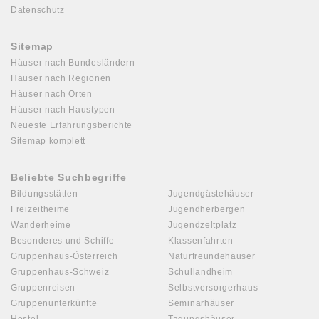
Datenschutz
Sitemap
Häuser nach Bundesländern
Häuser nach Regionen
Häuser nach Orten
Häuser nach Haustypen
Neueste Erfahrungsberichte
Sitemap komplett
Beliebte Suchbegriffe
Bildungsstätten
Jugendgästehäuser
Freizeitheime
Jugendherbergen
Wanderheime
Jugendzeltplatz
Besonderes und Schiffe
Klassenfahrten
Gruppenhaus-Österreich
Naturfreundehäuser
Gruppenhaus-Schweiz
Schullandheim
Gruppenreisen
Selbstversorgerhaus
Gruppenunterkünfte
Seminarhäuser
Hostel
Tagungshäuser