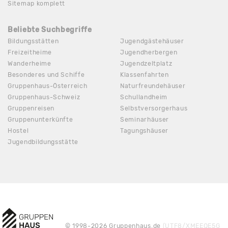
Sitemap komplett
Beliebte Suchbegriffe
Bildungsstätten
Jugendgästehäuser
Freizeitheime
Jugendherbergen
Wanderheime
Jugendzeltplatz
Besonderes und Schiffe
Klassenfahrten
Gruppenhaus-Österreich
Naturfreundehäuser
Gruppenhaus-Schweiz
Schullandheim
Gruppenreisen
Selbstversorgerhaus
Gruppenunterkünfte
Seminarhäuser
Hostel
Tagungshäuser
Jugendbildungsstätte
© 1998-2026 Gruppenhaus.de
(UTF8/XMEEQE5G