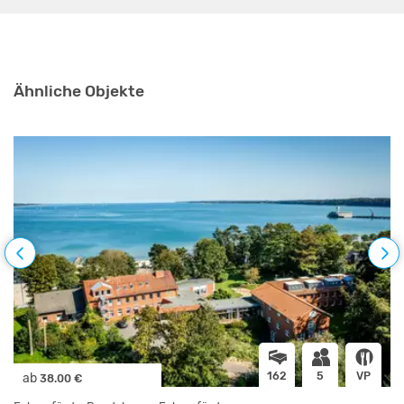
Ähnliche Objekte
162
5
VP
ab
38.00 €