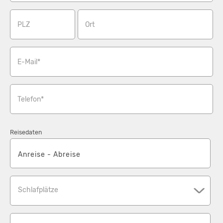
ausgebautes Wegenetz, Geltinger Birk mit Wildpferden
Vogelschutzgebiert Maasholm und Naturerlebniszentrum
PLZ
Ort
Familienfreizeitpark Tolk,
Baden in der Ostsee, klares sauberes Wasser, ruhige
E-Mail*
Badebuchten, flache Uferzonen, bewachte Strände, keine
Kurtaxe.
Telefon*
Reisedaten
Schlafplätze