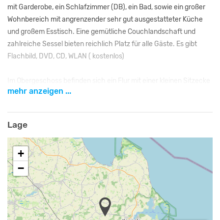
mit Garderobe, ein Schlafzimmer (DB), ein Bad, sowie ein großer
Wohnbereich mit angrenzender sehr gut ausgestatteter Küche
und großem Esstisch. Eine gemütliche Couchlandschaft und
zahlreiche Sessel bieten reichlich Platz für alle Gäste. Es gibt
Flachbild, DVD, CD, WLAN ( kostenlos)
Im Obergeschoss befinden sich ein Flur mit einer kleinen Sitzecke
mehr anzeigen ...
und 4 Schlafzimmer, sowie ein Bad. In einem der Zimmer befindet
sich ein weiterer Fernseher.
2 weitere Schlafräume befinden sich im Dachgeschoss
Lage
Aufteilung der Betten:
3 Schlafzimmer mit Doppelbett
+
−
4 Schlafzimmer mit jeweils 2 Einzelbetten - können teilweise zu
Doppelbetten gestellt werden.
Ein Schlafzimmer mit 2 Einzelbetten verfügt über ein Bett mit
Schublade, so dass hier noch eine weitere Person Platz findet.