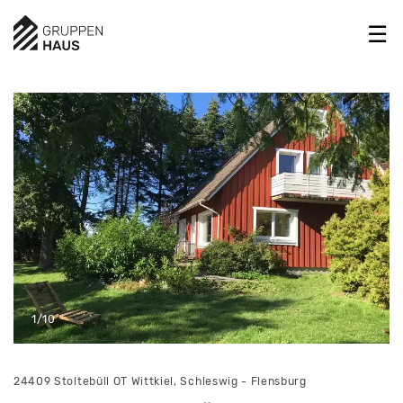
1/10
24409 Stoltebüll OT Wittkiel, Schleswig - Flensburg