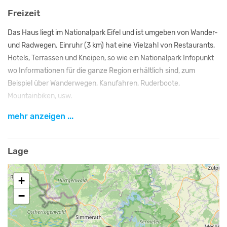
Freizeit
Das Haus liegt im Nationalpark Eifel und ist umgeben von Wander-
und Radwegen. Einruhr (3 km) hat eine Vielzahl von Restaurants,
Hotels, Terrassen und Kneipen, so wie ein Nationalpark Infopunkt
wo Informationen für die ganze Region erhältlich sind, zum
Beispiel über Wanderwegen, Kanufahren, Ruderboote,
Mountainbiken, usw.
mehr anzeigen ...
Ausflugsziele
Nationalpark Eifel, Finkenauel Wanderweg, Aachen, Bad
Münstereifel, Monschau, Rheinisches Freilichtmuseum,
Lage
Ordensburg Vogelsang, Rursee Schifffahrt, Schwammenauel,
Eifeltherme Zikkurat
+
−
Naturschutzgebiet und Ruhestörung
Ferienhaus im Wiesengrund ist gelegen in einem