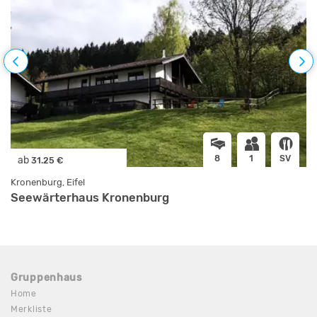
8
1
SV
ab
31.25 €
Kronenburg, Eifel
Seewärterhaus Kronenburg
Gruppenhaus
Home
Merkliste