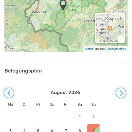
Naturschutzgebiet. Partys wie Junggesellenabschiede, laute
Musik and Lärm, vor allem im Aussenbereich, sind im Haus nicht
gestattet.
Zusätzliche Angaben
NB: Mindestaufenthalt 2 Nächte.
5 km
Leaflet
|
Map data ©
OpenStreetMap
Zimmer ohne eigene Dusche/WC teilen ein kommunales
Badezimmer mit 3 WCs, Badewanne und Dusche.
Belegungsplan
Bettwäsche und Handtücher sind nicht inklusive; Gäste können
diese selbst mitbringen oder bei uns mieten: 10,00 € für
Bettwäsche und 5,00 € für ein Set Handtücher, beide pro Person
August 2026
pro Aufenthalt.
Mo
Di
Mi
Do
Fr
Sa
So
Parkgelegenheit für bis 12 PKW ohne Gebühren.
1
2
3
4
5
6
7
8
9