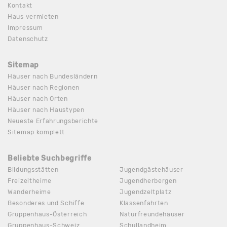
Kontakt
Haus vermieten
Impressum
Datenschutz
Sitemap
Häuser nach Bundesländern
Häuser nach Regionen
Häuser nach Orten
Häuser nach Haustypen
Neueste Erfahrungsberichte
Sitemap komplett
Beliebte Suchbegriffe
Bildungsstätten
Jugendgästehäuser
Freizeitheime
Jugendherbergen
Wanderheime
Jugendzeltplatz
Besonderes und Schiffe
Klassenfahrten
Gruppenhaus-Österreich
Naturfreundehäuser
Gruppenhaus-Schweiz
Schullandheim