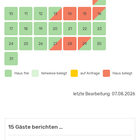
10
11
12
13
14
15
16
17
18
19
20
21
22
23
24
25
26
27
28
29
30
31
Haus frei
teilweise belegt
auf Anfrage
Haus belegt
letzte Bearbeitung: 07.08.2026
15 Gäste berichten …