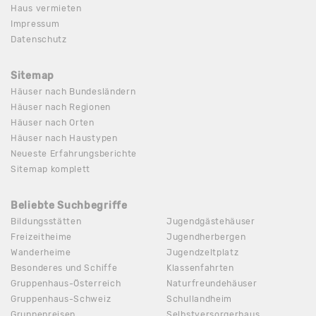
Haus vermieten
Impressum
Datenschutz
Sitemap
Häuser nach Bundesländern
Häuser nach Regionen
Häuser nach Orten
Häuser nach Haustypen
Neueste Erfahrungsberichte
Sitemap komplett
Beliebte Suchbegriffe
Bildungsstätten
Jugendgästehäuser
Freizeitheime
Jugendherbergen
Wanderheime
Jugendzeltplatz
Besonderes und Schiffe
Klassenfahrten
Gruppenhaus-Österreich
Naturfreundehäuser
Gruppenhaus-Schweiz
Schullandheim
Gruppenreisen
Selbstversorgerhaus