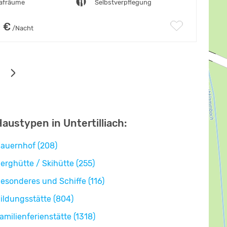
lafräume
Selbstverpflegung
 €
/Nacht
austypen in Untertilliach:
auernhof (208)
erghütte / Skihütte (255)
esonderes und Schiffe (116)
ildungsstätte (804)
amilienferienstätte (1318)