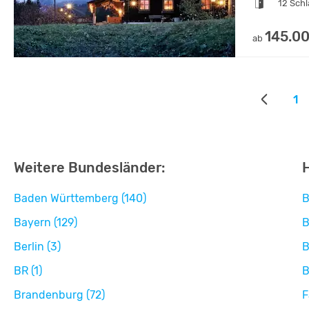
12 Sch
145.00
ab
1
Weitere Bundesländer:
H
Baden Württemberg (140)
B
Bayern (129)
B
Berlin (3)
B
BR (1)
B
Brandenburg (72)
F