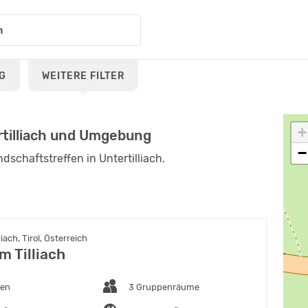
G
WEITERE FILTER
+
ertilliach und Umgebung
−
dschaftstreffen in Untertilliach.
iach, Tirol, Österreich
m Tilliach
ten
3 Gruppenräume