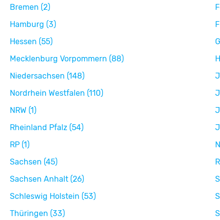
Bremen (2)
F
Hamburg (3)
F
Hessen (55)
G
Mecklenburg Vorpommern (88)
H
Niedersachsen (148)
J
Nordrhein Westfalen (110)
J
NRW (1)
J
Rheinland Pfalz (54)
J
RP (1)
N
Sachsen (45)
R
Sachsen Anhalt (26)
S
Schleswig Holstein (53)
S
Thüringen (33)
S